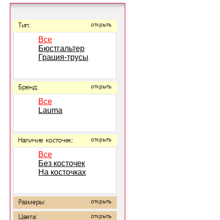
Тип:
открыть
Все
Бюстгальтер
Грация-трусы
Бренд:
открыть
Все
Lauma
Наличие косточек:
открыть
Все
Без косточек
На косточках
Размеры:
открыть
Цвета:
открыть