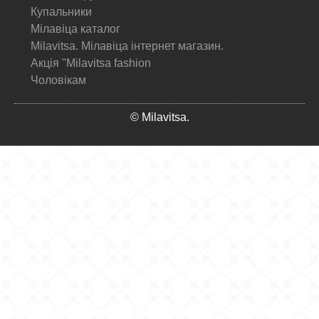
Купальники
Мілавіца каталог
Milavitsa. Мілавіца інтернет магазин.
Акція "Milavitsa fashion
Чоловікам
© Milavitsa.