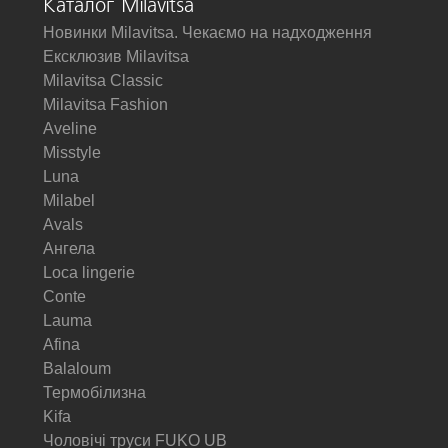
Каталог Milavitsa
Новинки Milavitsa. Чекаємо на надходження
Ексклюзив Milavitsa
Milavitsa Classic
Milavitsa Fashion
Aveline
Misstyle
Luna
Milabel
Avals
Ангела
Loca lingerie
Conte
Lauma
Afina
Balaloum
Термобілизна
Kifa
Чоловічі труси FUKO UB