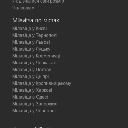
Як дізнатися свій розмір
Чоловікам
Milavitsa по містах:
Мілавіца у Києві
Мілавіца у Тернополі
Мілавіца у Львові
Мілавіца у Луцьку
Мілавіца у Кременчуці
Мілавіца у Черкасах
Мілавіца у Полтаві
Мілавіца у Дніпрі
Мілавіца у Кропивницькому
Мілавіца у Харкові
Мілавіца в Одесі
Мілавіца у Запоріжжі
Мілавіца у Чернігові