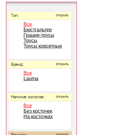
Тип:
открыть
Все
Бюстгальтер
Грация-трусы
Трусы
Трусы корсетные
Бренд:
открыть
Все
Lauma
Наличие косточек:
открыть
Все
Без косточек
На косточках
открыть