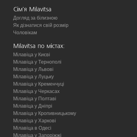
Сім'я Milavitsa
Догляд за білизною
Як дізнатися свій розмір
Чоловікам
Milavitsa по містах:
Мілавіца у Києві
Мілавіца у Тернополі
Мілавіца у Львові
Мілавіца у Луцьку
Мілавіца у Кременчуці
Мілавіца у Черкасах
Мілавіца у Полтаві
Мілавіца у Дніпрі
Мілавіца у Кропивницькому
Мілавіца у Харкові
Мілавіца в Одесі
Мілавіца у Запоріжжі