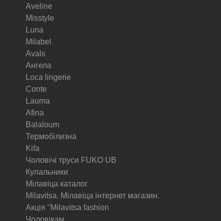
Aveline
Misstyle
Luna
Milabel
Avals
Ангела
Loca lingerie
Conte
Lauma
Afina
Balaloum
Термобілизна
Kifa
Чоловічі труси FUKO UB
Купальники
Мілавіца каталог
Milavitsa. Мілавіца інтернет магазин.
Акція "Milavitsa fashion
Чоловікам