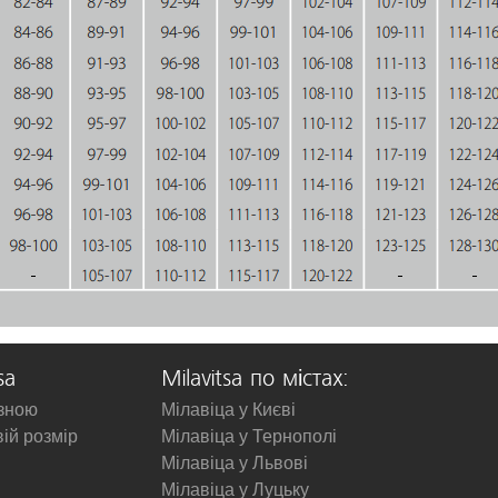
sa
Milavitsa по містах:
изною
Мілавіца у Києві
вій розмір
Мілавіца у Тернополі
Мілавіца у Львові
Мілавіца у Луцьку