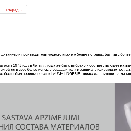
вперед→
дизайнер и производитель модного нижнего белья в странах Балтии с боле
ась в 1971 году в Латвии, тогда же было выбрано и соответствующее назван
, влюбляя в свое белье женские сердца и тела и занимая лидирующие позици
епае бренд был переименован в LAUMA LINGERIE, продолжая лучшие традиции