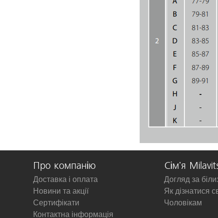
Про компанію
Сім'я Milavit
Доставка і оплата
Догляд за біл
Новини та акції
Як дізнатися с
Сертифікати
Чоловікам
Контактна інформація