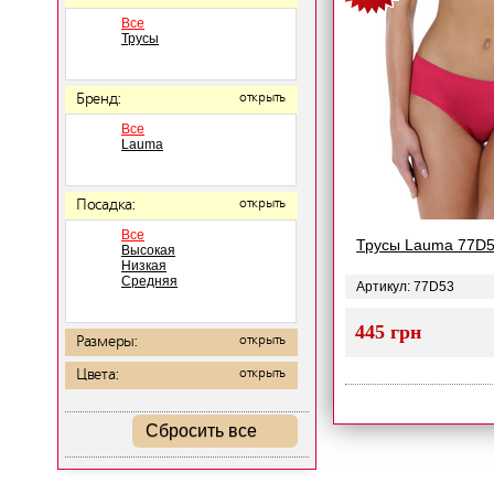
Все
Трусы
Бренд:
открыть
Все
Lauma
Посадка:
открыть
Все
Трусы Lauma 77D
Высокая
Низкая
Средняя
Артикул: 77D53
445 грн
Размеры:
открыть
Цвета:
открыть
Сбросить все