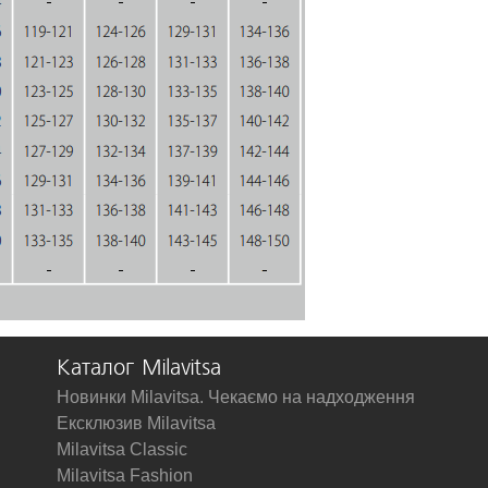
Каталог Milavitsa
Новинки Milavitsa. Чекаємо на надходження
Ексклюзив Milavitsa
Milavitsa Classic
Milavitsa Fashion