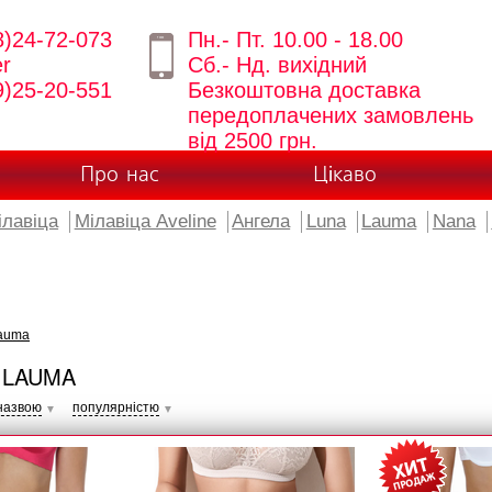
8)24-72-073
Пн.- Пт. 10.00 - 18.00
er
Сб.- Нд. вихідний
9)25-20-551
Безкоштовна доставка
передоплачених замовлень
від 2500 грн.
Про нас
Цікаво
ілавіца
Мілавіца Aveline
Ангела
Luna
Lauma
Nana
auma
 LAUMA
назвою
популярністю
▼
▼