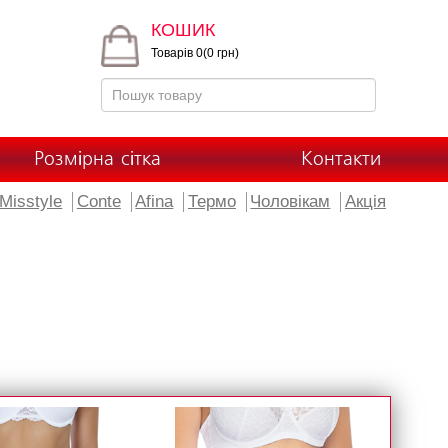
КОШИК
Товарів 0(0 грн)
Розмірна сітка
Контакти
Misstyle
Conte
Afina
Термо
Чоловікам
Акція