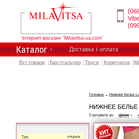
(06
Vib
(09
Інтернет магазин "Milavitsa-ua.com"
Каталог
Доставка і оплата
Всі товари
Бюстгальтер
Труси
Корегуюча
М
Головна
→
Нижнее белье L
НИЖНЕЕ БЕЛЬЕ
Сортувати за:
ціною
▼
Тип:
открыть