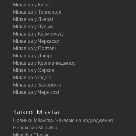
Мілавіца у Києві
Мілавіца у Тернополі
Мілавіца у Львові
Мілавіца у Луцьку
Мілавіца у Кременчуці
Мілавіца у Черкасах
Мілавіца у Полтаві
Мілавіца у Дніпрі
Мілавіца у Кропивницькому
Мілавіца у Харкові
Мілавіца в Одесі
Мілавіца у Запоріжжі
Мілавіца у Чернігові
Каталог Milavitsa
Новинки Milavitsa. Чекаємо на надходження
Ексклюзив Milavitsa
Milavitsa Classic