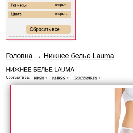
Размеры:
открыть
Цвета:
открыть
Сбросить все
Головна
→
Нижнее белье Lauma
НИЖНЕЕ БЕЛЬЕ LAUMA
Сортувати за:
ціною
назвою
популярністю
▼
▼
▼