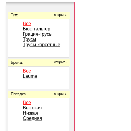
Тип:
открыть
Все
Бюстгальтер
Грация-трусы
Трусы
Трусы корсетные
Бренд:
открыть
Все
Lauma
Посадка:
открыть
Все
Высокая
Низкая
Средняя