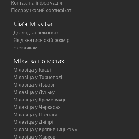
Контактна інформація
Подарунковий сертифікат
Сім'я Milavitsa
Догляд за білизною
Як дізнатися свій розмір
Чоловікам
Milavitsa по містах:
Мілавіца у Києві
Мілавіца у Тернополі
Мілавіца у Львові
Мілавіца у Луцьку
Мілавіца у Кременчуці
Мілавіца у Черкасах
Мілавіца у Полтаві
Мілавіца у Дніпрі
Мілавіца у Кропивницькому
Мілавіца у Харкові