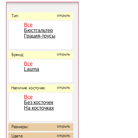
Тип:
открыть
Все
Бюстгальтер
Грация-трусы
Бренд:
открыть
Все
Lauma
Наличие косточек:
открыть
Все
Без косточек
На косточках
Размеры:
открыть
Цвета:
открыть