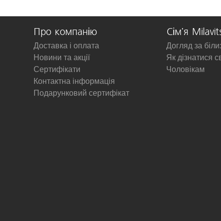
Про компанію
Сім'я Milavit
Доставка і оплата
Догляд за біл
Новини та акції
Як дізнатися с
Сертифікати
Чоловікам
Контактна інформація
Подарунковий сертифікат