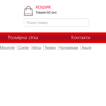
КОШИК
Товарів 0(0 грн)
Розмірна сітка
Контакти
Misstyle
Conte
Afina
Термо
Чоловікам
Акція