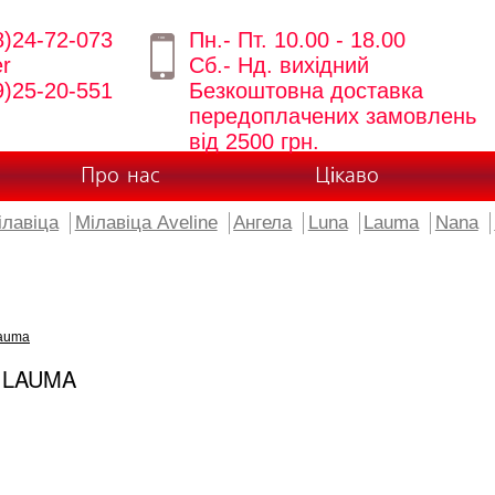
8)24-72-073
Пн.- Пт. 10.00 - 18.00
er
Сб.- Нд. вихідний
9)25-20-551
Безкоштовна доставка
передоплачених замовлень
від 2500 грн.
Про нас
Цікаво
ілавіца
Мілавіца Aveline
Ангела
Luna
Lauma
Nana
auma
 LAUMA