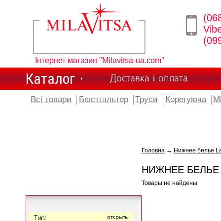
(06
Vib
(09
Інтернет магазин "Milavitsa-ua.com"
Каталог
Доставка і оплата
Всі товари
Бюстгальтер
Труси
Корегуюча
М
Головна
→
Нижнее белье L
НИЖНЕЕ БЕЛЬЕ
Товары не найдены
Тип:
открыть