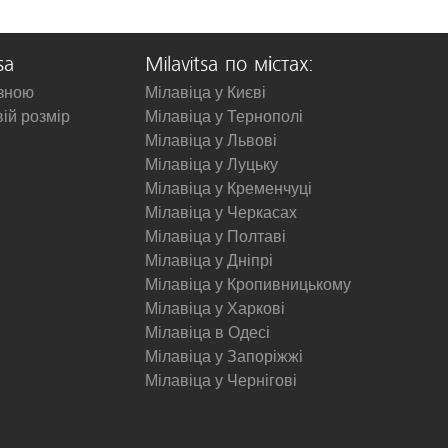
sa
Milavitsa по містах:
изною
Мілавіца у Києві
вій розмір
Мілавіца у Тернополі
Мілавіца у Львові
Мілавіца у Луцьку
Мілавіца у Кременчуці
Мілавіца у Черкасах
Мілавіца у Полтаві
Мілавіца у Дніпрі
Мілавіца у Кропивницькому
Мілавіца у Харкові
Мілавіца в Одесі
Мілавіца у Запоріжжі
Мілавіца у Чернігові