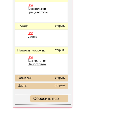
Все
Бюстгальтер
Грация-трусы
Бренд:
открыть
Все
Lauma
Наличие косточек:
открыть
Все
Без косточек
На косточках
Размеры:
открыть
Цвета:
открыть
Сбросить все