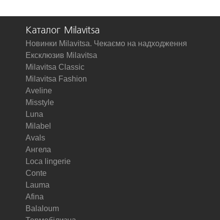
Каталог Milavitsa
Новинки Milavitsa. Чекаємо на надходження
Ексклюзив Milavitsa
Milavitsa Classic
Milavitsa Fashion
Aveline
Misstyle
Luna
Milabel
Avals
Ангела
Loca lingerie
Conte
Lauma
Afina
Balaloum