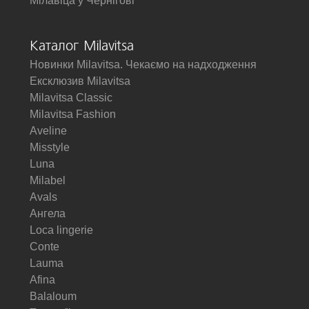
Мілавіца у Чернігові
Каталог Milavitsa
Новинки Milavitsa. Чекаємо на надходження
Ексклюзив Milavitsa
Milavitsa Classic
Milavitsa Fashion
Aveline
Misstyle
Luna
Milabel
Avals
Ангела
Loca lingerie
Conte
Lauma
Afina
Balaloum