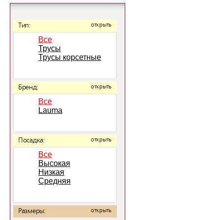
Тип:
открыть
Все
Трусы
Трусы корсетные
Бренд:
открыть
Все
Lauma
Посадка:
открыть
Все
Высокая
Низкая
Средняя
Размеры:
открыть