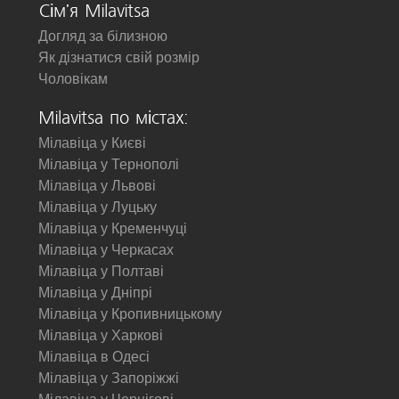
Сім'я Milavitsa
Догляд за білизною
Як дізнатися свій розмір
Чоловікам
Milavitsa по містах:
Мілавіца у Києві
Мілавіца у Тернополі
Мілавіца у Львові
Мілавіца у Луцьку
Мілавіца у Кременчуці
Мілавіца у Черкасах
Мілавіца у Полтаві
Мілавіца у Дніпрі
Мілавіца у Кропивницькому
Мілавіца у Харкові
Мілавіца в Одесі
Мілавіца у Запоріжжі