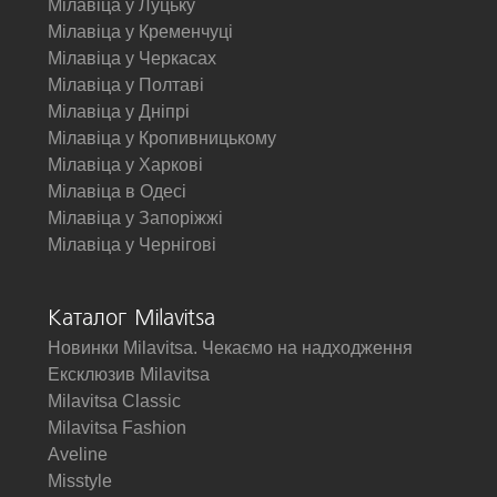
Мілавіца у Луцьку
Мілавіца у Кременчуці
Мілавіца у Черкасах
Мілавіца у Полтаві
Мілавіца у Дніпрі
Мілавіца у Кропивницькому
Мілавіца у Харкові
Мілавіца в Одесі
Мілавіца у Запоріжжі
Мілавіца у Чернігові
Каталог Milavitsa
Новинки Milavitsa. Чекаємо на надходження
Ексклюзив Milavitsa
Milavitsa Classic
Milavitsa Fashion
Aveline
Misstyle