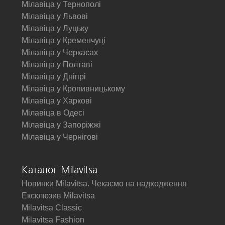
Мілавіца у Тернополі
Мілавіца у Львові
Мілавіца у Луцьку
Мілавіца у Кременчуці
Мілавіца у Черкасах
Мілавіца у Полтаві
Мілавіца у Дніпрі
Мілавіца у Кропивницькому
Мілавіца у Харкові
Мілавіца в Одесі
Мілавіца у Запоріжжі
Мілавіца у Чернігові
Каталог Milavitsa
Новинки Milavitsa. Чекаємо на надходження
Ексклюзив Milavitsa
Milavitsa Classic
Milavitsa Fashion