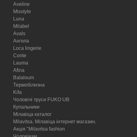
Aveline
Misstyle
Luna
Milabel
Avals
Ангела
Loca lingerie
Conte
Lauma
Afina
Balaloum
Термобілизна
Kifa
Чоловічі труси FUKO UB
Купальники
Мілавіца каталог
Milavitsa. Мілавіца інтернет магазин.
Акція "Milavitsa fashion
Чоловікам