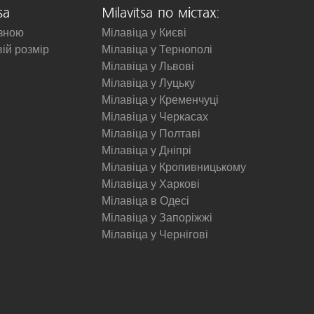
sa
Milavitsa по містах:
изною
Мілавіца у Києві
вій розмір
Мілавіца у Тернополі
Мілавіца у Львові
Мілавіца у Луцьку
Мілавіца у Кременчуці
Мілавіца у Черкасах
Мілавіца у Полтаві
Мілавіца у Дніпрі
Мілавіца у Кропивницькому
Мілавіца у Харкові
Мілавіца в Одесі
Мілавіца у Запоріжжі
Мілавіца у Чернігові