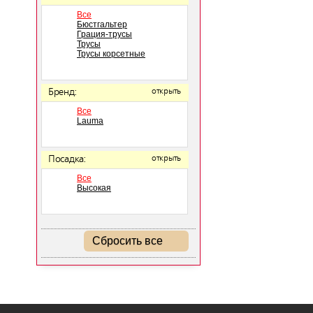
Все
Бюстгальтер
Грация-трусы
Трусы
Трусы корсетные
Бренд:
открыть
Все
Lauma
Посадка:
открыть
Все
Высокая
Сбросить все