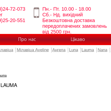
8)24-72-073
Пн.- Пт. 10.00 - 18.00
er
Сб.- Нд. вихідний
9)25-20-551
Безкоштовна доставка
передоплачених замовлень
від 2500 грн.
Про нас
Цікаво
ілавіца
Мілавіца Aveline
Ангела
Luna
Lauma
Nana
auma
 LAUMA