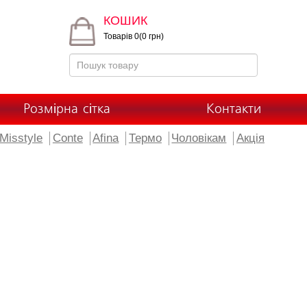
КОШИК
Товарів 0(0 грн)
Розмірна сітка
Контакти
Misstyle
Conte
Afina
Термо
Чоловікам
Акція