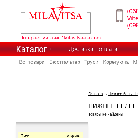
(06
Vib
(09
Інтернет магазин "Milavitsa-ua.com"
Каталог
Доставка і оплата
Всі товари
Бюстгальтер
Труси
Корегуюча
М
Головна
→
Нижнее белье L
НИЖНЕЕ БЕЛЬЕ
Товары не найдены
Тип:
открыть