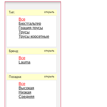
Тип:
открыть
Все
Бюстгальтер
Грация-трусы
Трусы
Трусы корсетные
Бренд:
открыть
Все
Lauma
Посадка:
открыть
Все
Высокая
Низкая
Средняя