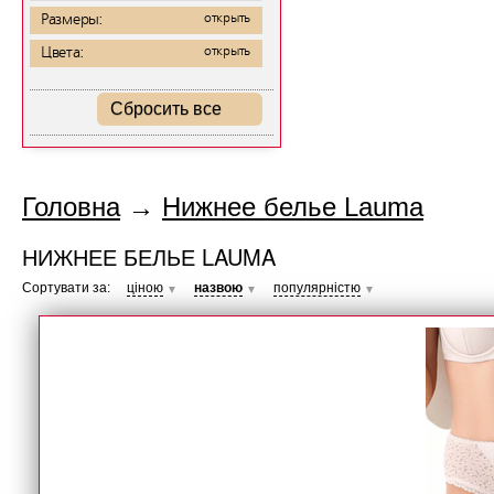
Размеры:
открыть
Цвета:
открыть
Сбросить все
Головна
→
Нижнее белье Lauma
НИЖНЕЕ БЕЛЬЕ LAUMA
Сортувати за:
ціною
назвою
популярністю
▼
▼
▼