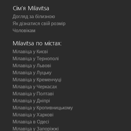
Сім'я Milavitsa
Догляд за білизною
Як дізнатися свій розмір
Чоловікам
Milavitsa по містах:
Мілавіца у Києві
Мілавіца у Тернополі
Мілавіца у Львові
Мілавіца у Луцьку
Мілавіца у Кременчуці
Мілавіца у Черкасах
Мілавіца у Полтаві
Мілавіца у Дніпрі
Мілавіца у Кропивницькому
Мілавіца у Харкові
Мілавіца в Одесі
Мілавіца у Запоріжжі