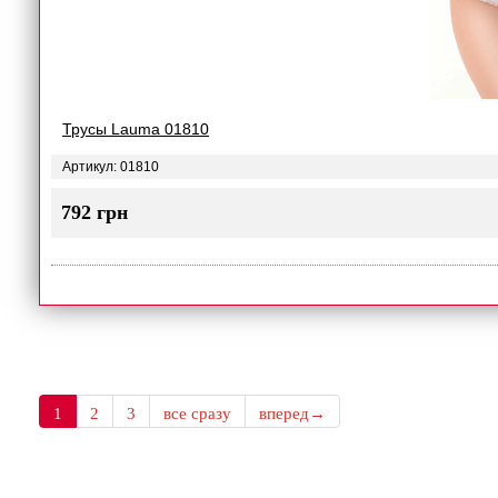
Трусы Lauma 01810
Артикул: 01810
792 грн
1
2
3
все сразу
вперед→