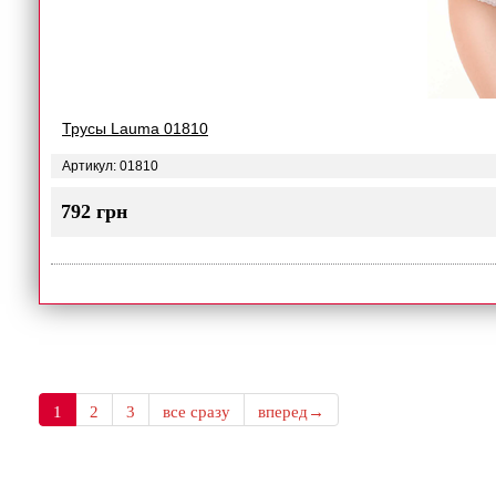
Трусы Lauma 01810
Артикул: 01810
792 грн
1
2
3
все сразу
вперед→