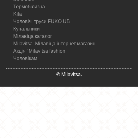
Термобілизна
Kifa
Чоловічі труси FUKO UB
Купальники
Мілавіца каталог
Milavitsa. Мілавіца інтернет магазин.
Акція "Milavitsa fashion
Чоловікам
© Milavitsa.