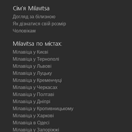
Сім'я Milavitsa
Догляд за білизною
Як дізнатися свій розмір
Чоловікам
Milavitsa по містах:
Мілавіца у Києві
Мілавіца у Тернополі
Мілавіца у Львові
Мілавіца у Луцьку
Мілавіца у Кременчуці
Мілавіца у Черкасах
Мілавіца у Полтаві
Мілавіца у Дніпрі
Мілавіца у Кропивницькому
Мілавіца у Харкові
Мілавіца в Одесі
Мілавіца у Запоріжжі