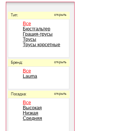
Тип:
открыть
Все
Бюстгальтер
Грация-трусы
Трусы
Трусы корсетные
Бренд:
открыть
Все
Lauma
Посадка:
открыть
Все
Высокая
Низкая
Средняя