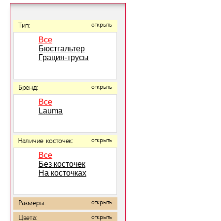
Тип:
открыть
Все
Бюстгальтер
Грация-трусы
Бренд:
открыть
Все
Lauma
Наличие косточек:
открыть
Все
Без косточек
На косточках
Размеры:
открыть
Цвета:
открыть