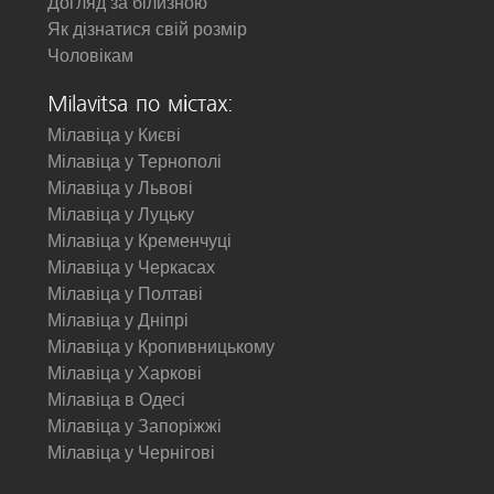
Догляд за білизною
Як дізнатися свій розмір
Чоловікам
Milavitsa по містах:
Мілавіца у Києві
Мілавіца у Тернополі
Мілавіца у Львові
Мілавіца у Луцьку
Мілавіца у Кременчуці
Мілавіца у Черкасах
Мілавіца у Полтаві
Мілавіца у Дніпрі
Мілавіца у Кропивницькому
Мілавіца у Харкові
Мілавіца в Одесі
Мілавіца у Запоріжжі
Мілавіца у Чернігові