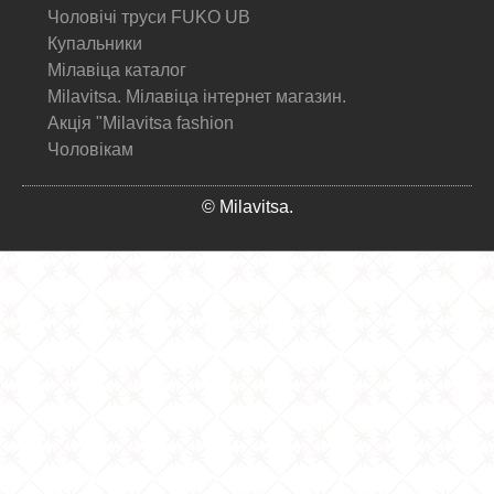
Чоловічі труси FUKO UB
Купальники
Мілавіца каталог
Milavitsa. Мілавіца інтернет магазин.
Акція "Milavitsa fashion
Чоловікам
© Milavitsa.