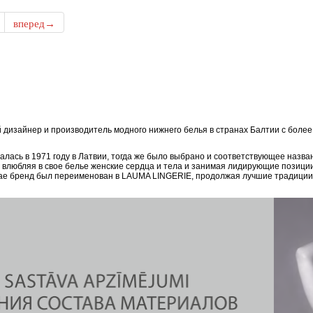
вперед→
дизайнер и производитель модного нижнего белья в странах Балтии с боле
ась в 1971 году в Латвии, тогда же было выбрано и соответствующее назван
, влюбляя в свое белье женские сердца и тела и занимая лидирующие позици
епае бренд был переименован в LAUMA LINGERIE, продолжая лучшие традиции