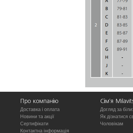
Про компанію
Сім'я Milavit
Доставка і оплата
Догляд за біл
Новини та акції
Як дізнатися с
Сертифікати
Чоловікам
Контактна інформація