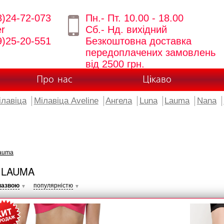
8)24-72-073
Пн.- Пт. 10.00 - 18.00
er
Сб.- Нд. вихідний
9)25-20-551
Безкоштовна доставка
передоплачених замовлень
від 2500 грн.
Про нас
Цікаво
ілавіца
Мілавіца Aveline
Ангела
Luna
Lauma
Nana
auma
 LAUMA
назвою
популярністю
▼
▼