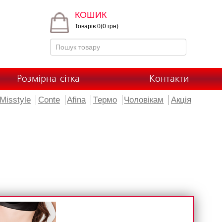
КОШИК
Товарів 0(0 грн)
Розмірна сітка
Контакти
Misstyle
Conte
Afina
Термо
Чоловікам
Акція