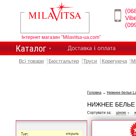
(06
Vib
(09
Інтернет магазин "Milavitsa-ua.com"
Каталог
Доставка і оплата
Всі товари
Бюстгальтер
Труси
Корегуюча
М
Головна
→
Нижнее белье L
НИЖНЕЕ БЕЛЬЕ
Сортувати за:
ціною
▼
Тип:
открыть