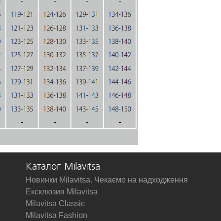
Каталог Milavitsa
Новинки Milavitsa. Чекаємо на надходження
Ексклюзив Milavitsa
Milavitsa Classic
Milavitsa Fashion