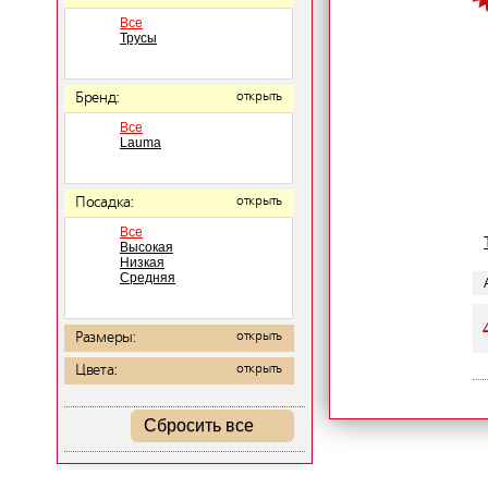
Все
Трусы
Бренд:
открыть
Все
Lauma
Посадка:
открыть
Все
Высокая
Низкая
Средняя
Размеры:
открыть
Цвета:
открыть
Сбросить все