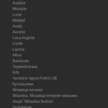
Aveline
Misstyle
Luna
Milabel
Avals
Ангела
Loca lingerie
Conte
Lauma
Afina
Balaloum
Термобілизна
Kifa
Чоловічі труси FUKO UB
Купальники
Мілавіца каталог
Milavitsa. Мілавіца інтернет магазин.
Акція "Milavitsa fashion
Чоловікам