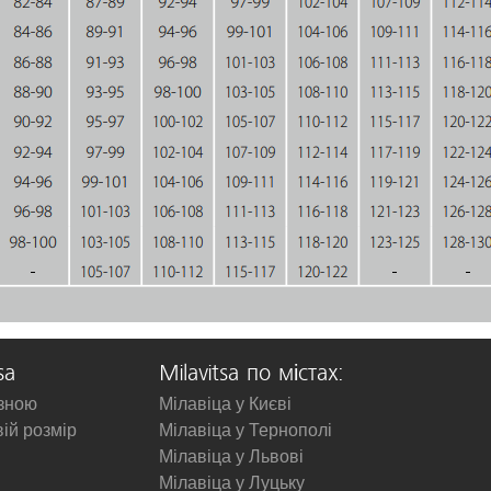
sa
Milavitsa по містах:
изною
Мілавіца у Києві
вій розмір
Мілавіца у Тернополі
Мілавіца у Львові
Мілавіца у Луцьку