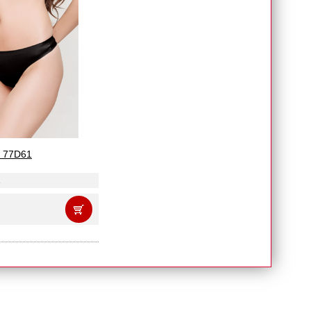
 77D61
1