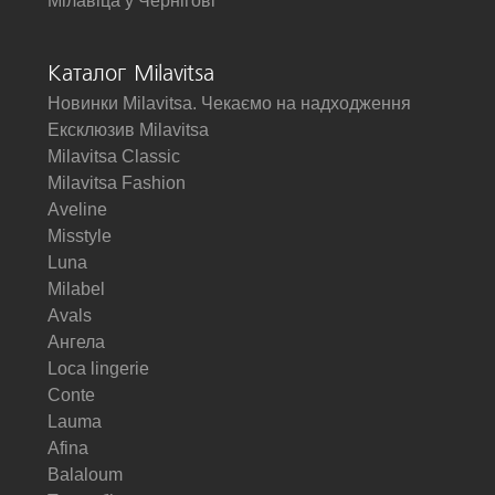
Мілавіца у Чернігові
Каталог Milavitsa
Новинки Milavitsa. Чекаємо на надходження
Ексклюзив Milavitsa
Milavitsa Classic
Milavitsa Fashion
Aveline
Misstyle
Luna
Milabel
Avals
Ангела
Loca lingerie
Conte
Lauma
Afina
Balaloum