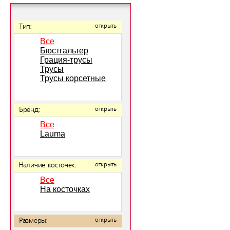
Тип:
открыть
Все
Бюстгальтер
Грация-трусы
Трусы
Трусы корсетные
Бренд:
открыть
Все
Lauma
Наличие косточек:
открыть
Все
На косточках
Размеры:
открыть