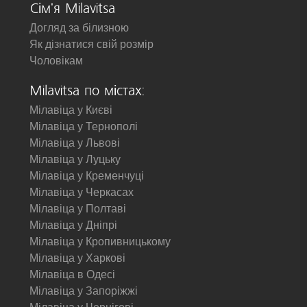
Сім'я Milavitsa
Догляд за білизною
Як дізнатися свій розмір
Чоловікам
Milavitsa по містах:
Мілавіца у Києві
Мілавіца у Тернополі
Мілавіца у Львові
Мілавіца у Луцьку
Мілавіца у Кременчуці
Мілавіца у Черкасах
Мілавіца у Полтаві
Мілавіца у Дніпрі
Мілавіца у Кропивницькому
Мілавіца у Харкові
Мілавіца в Одесі
Мілавіца у Запоріжжі