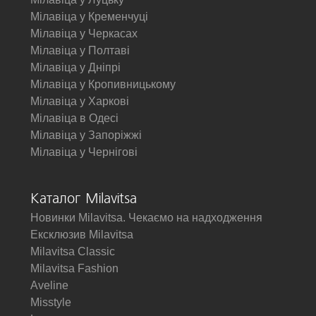
Мілавіца у Кременчуці
Мілавіца у Черкасах
Мілавіца у Полтаві
Мілавіца у Дніпрі
Мілавіца у Кропивницькому
Мілавіца у Харкові
Мілавіца в Одесі
Мілавіца у Запоріжжі
Мілавіца у Чернігові
Каталог Milavitsa
Новинки Milavitsa. Чекаємо на надходження
Ексклюзив Milavitsa
Milavitsa Classic
Milavitsa Fashion
Aveline
Misstyle