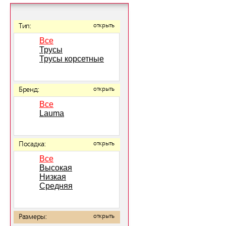
Тип:
открыть
Все
Трусы
Трусы корсетные
Бренд:
открыть
Все
Lauma
Посадка:
открыть
Все
Высокая
Низкая
Средняя
Размеры:
открыть