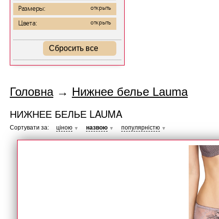
Размеры:
открыть
Цвета:
открыть
Сбросить все
Головна
→
Нижнее белье Lauma
НИЖНЕЕ БЕЛЬЕ LAUMA
Сортувати за:
ціною
назвою
популярністю
▼
▼
▼