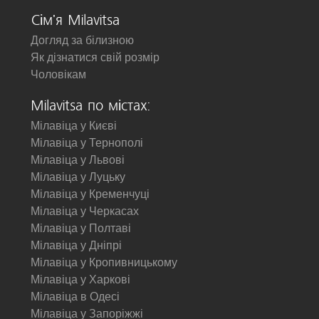
Сім'я Milavitsa
Догляд за білизною
Як дізнатися свій розмір
Чоловікам
Milavitsa по містах:
Мілавіца у Києві
Мілавіца у Тернополі
Мілавіца у Львові
Мілавіца у Луцьку
Мілавіца у Кременчуці
Мілавіца у Черкасах
Мілавіца у Полтаві
Мілавіца у Дніпрі
Мілавіца у Кропивницькому
Мілавіца у Харкові
Мілавіца в Одесі
Мілавіца у Запоріжжі