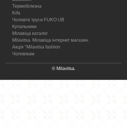
Термобілизна
Kifa
Чоловічі труси FUKO UB
Купальники
Мілавіца каталог
Milavitsa. Мілавіца інтернет магазин.
Акція "Milavitsa fashion
Чоловікам
© Milavitsa.