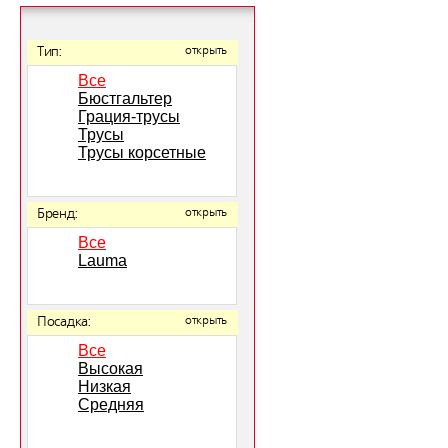
Тип:
открыть
Все
Бюстгальтер
Грация-трусы
Трусы
Трусы корсетные
Бренд:
открыть
Все
Lauma
Посадка:
открыть
Все
Высокая
Низкая
Средняя