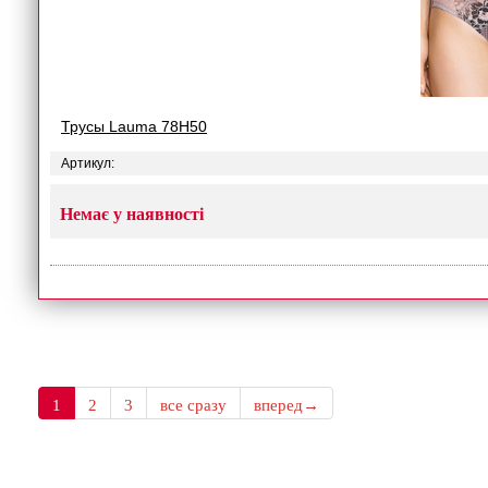
Трусы Lauma 78H50
Артикул:
Немає у наявності
1
2
3
все сразу
вперед→