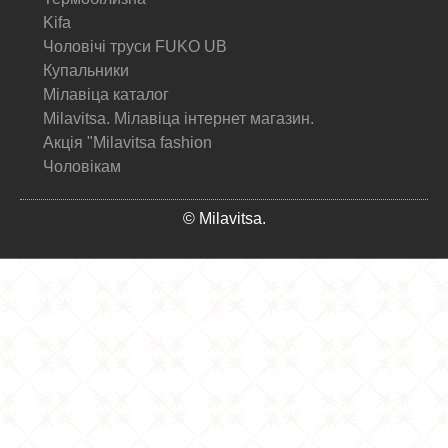
Kifa
Чоловічі труси FUKO UB
Купальники
Мілавіца каталог
Milavitsa. Мілавіца інтернет магазин.
Акція "Milavitsa fashion
Чоловікам
© Milavitsa.