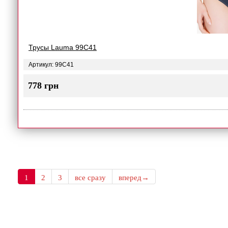
Трусы Lauma 99C41
Артикул: 99C41
778 грн
1
2
3
все сразу
вперед→