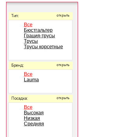
Тип:
открыть
Все
Бюстгальтер
Грация-трусы
Трусы
Трусы корсетные
Бренд:
открыть
Все
Lauma
Посадка:
открыть
Все
Высокая
Низкая
Средняя