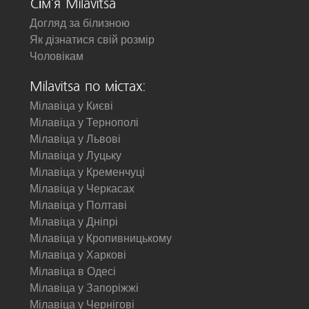
Сім'я Milavitsa
Догляд за білизною
Як дізнатися свій розмір
Чоловікам
Milavitsa по містах:
Мілавіца у Києві
Мілавіца у Тернополі
Мілавіца у Львові
Мілавіца у Луцьку
Мілавіца у Кременчуці
Мілавіца у Черкасах
Мілавіца у Полтаві
Мілавіца у Дніпрі
Мілавіца у Кропивницькому
Мілавіца у Харкові
Мілавіца в Одесі
Мілавіца у Запоріжжі
Мілавіца у Чернігові