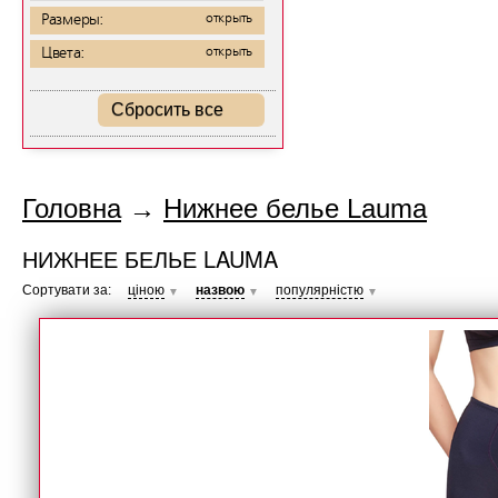
Размеры:
открыть
Цвета:
открыть
Сбросить все
Головна
→
Нижнее белье Lauma
НИЖНЕЕ БЕЛЬЕ LAUMA
Сортувати за:
ціною
назвою
популярністю
▼
▼
▼