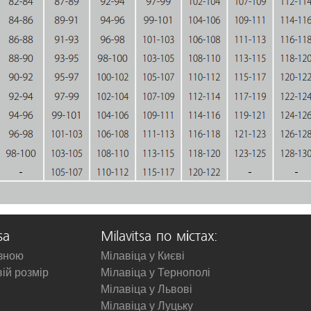
sa
Milavitsa по містах:
изною
Мілавіца у Києві
вій розмір
Мілавіца у Тернополі
Мілавіца у Львові
Мілавіца у Луцьку