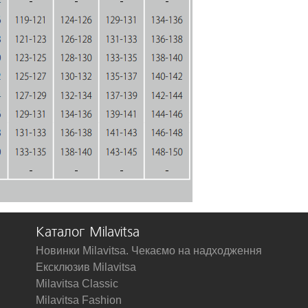
Каталог Milavitsa
Новинки Milavitsa. Чекаємо на надходження
Ексклюзив Milavitsa
Milavitsa Classic
Milavitsa Fashion