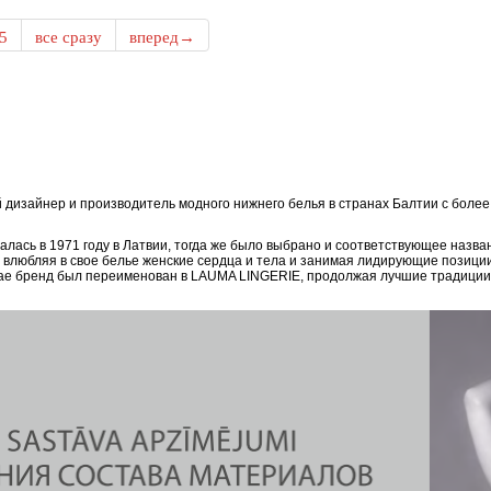
5
все сразу
вперед→
дизайнер и производитель модного нижнего белья в странах Балтии с боле
ась в 1971 году в Латвии, тогда же было выбрано и соответствующее назван
, влюбляя в свое белье женские сердца и тела и занимая лидирующие позици
епае бренд был переименован в LAUMA LINGERIE, продолжая лучшие традиции