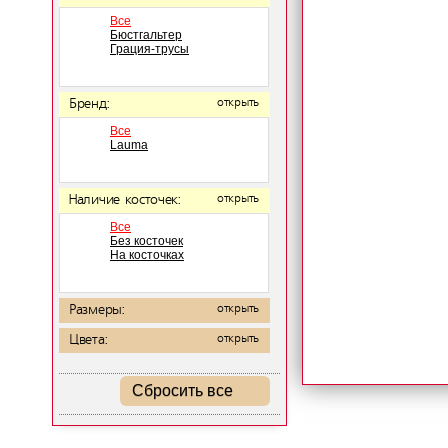
Все
Бюстгальтер
Грация-трусы
Бренд:
открыть
Все
Lauma
Наличие косточек:
открыть
Все
Без косточек
На косточках
Размеры:
открыть
Цвета:
открыть
Сбросить все