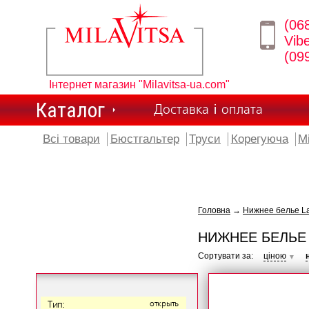
(06
Vib
(09
Інтернет магазин "Milavitsa-ua.com"
Каталог
Доставка і оплата
Всі товари
Бюстгальтер
Труси
Корегуюча
М
Головна
→
Нижнее белье L
НИЖНЕЕ БЕЛЬЕ
Сортувати за:
ціною
▼
Тип:
открыть