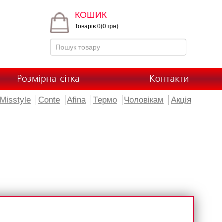
КОШИК
Товарів 0(0 грн)
Розмірна сітка
Контакти
Misstyle
Conte
Afina
Термо
Чоловікам
Акція