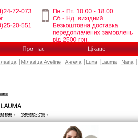
8)24-72-073
Пн.- Пт. 10.00 - 18.00
er
Сб.- Нд. вихідний
9)25-20-551
Безкоштовна доставка
передоплачених замовлень
від 2500 грн.
Про нас
Цікаво
ілавіца
Мілавіца Aveline
Ангела
Luna
Lauma
Nana
auma
 LAUMA
назвою
популярністю
▼
▼