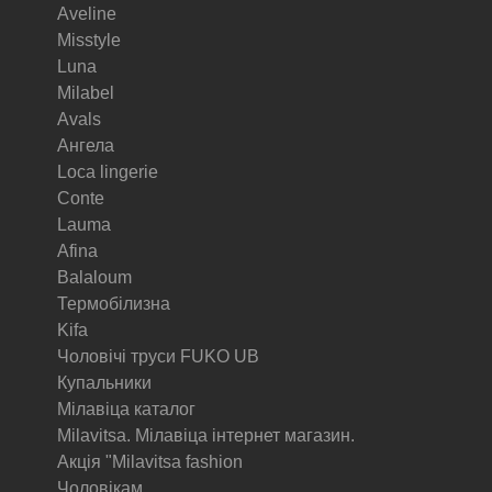
Aveline
Misstyle
Luna
Milabel
Avals
Ангела
Loca lingerie
Conte
Lauma
Afina
Balaloum
Термобілизна
Kifa
Чоловічі труси FUKO UB
Купальники
Мілавіца каталог
Milavitsa. Мілавіца інтернет магазин.
Акція "Milavitsa fashion
Чоловікам