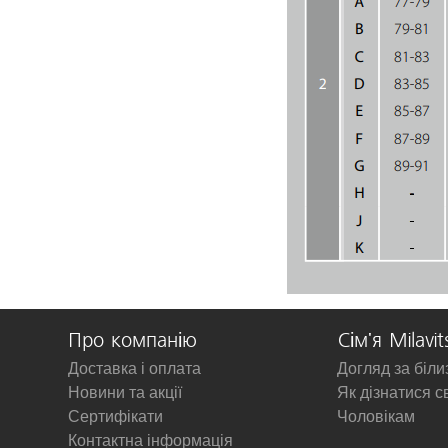
Про компанію
Сім'я Milavit
Доставка і оплата
Догляд за біл
Новини та акції
Як дізнатися с
Сертифікати
Чоловікам
Контактна інформація