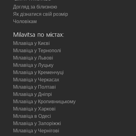
Догляд за білизною
Як дізнатися свій розмір
Чоловікам
Milavitsa по містах:
Мілавіца у Києві
Мілавіца у Тернополі
Мілавіца у Львові
Мілавіца у Луцьку
Мілавіца у Кременчуці
Мілавіца у Черкасах
Мілавіца у Полтаві
Мілавіца у Дніпрі
Мілавіца у Кропивницькому
Мілавіца у Харкові
Мілавіца в Одесі
Мілавіца у Запоріжжі
Мілавіца у Чернігові