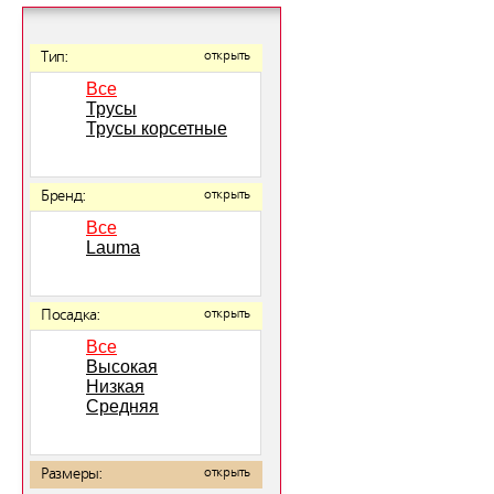
Тип:
открыть
Все
Трусы
Трусы корсетные
Бренд:
открыть
Все
Lauma
Посадка:
открыть
Все
Высокая
Низкая
Средняя
Размеры:
открыть