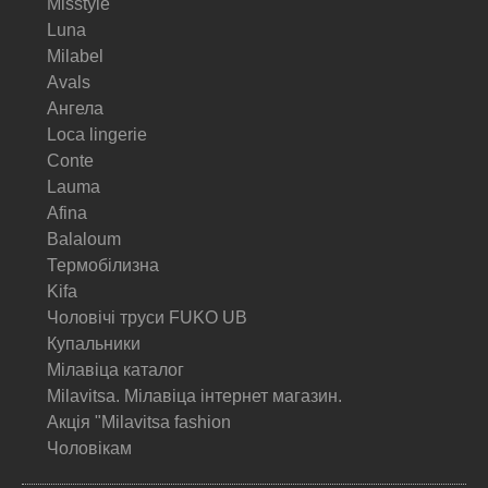
Misstyle
Luna
Milabel
Avals
Ангела
Loca lingerie
Conte
Lauma
Afina
Balaloum
Термобілизна
Kifa
Чоловічі труси FUKO UB
Купальники
Мілавіца каталог
Milavitsa. Мілавіца інтернет магазин.
Акція "Milavitsa fashion
Чоловікам