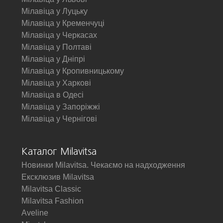
Мілавіца у Луцьку
Мілавіца у Кременчуці
Мілавіца у Черкасах
Мілавіца у Полтаві
Мілавіца у Дніпрі
Мілавіца у Кропивницькому
Мілавіца у Харкові
Мілавіца в Одесі
Мілавіца у Запоріжжі
Мілавіца у Чернігові
Каталог Milavitsa
Новинки Milavitsa. Чекаємо на надходження
Ексклюзив Milavitsa
Milavitsa Classic
Milavitsa Fashion
Aveline