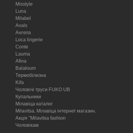
Misstyle
Luna
Milabel
Avals
Ангела
Loca lingerie
Conte
Lauma
Afina
Balaloum
Термобілизна
Kifa
Чоловічі труси FUKO UB
Купальники
Мілавіца каталог
Milavitsa. Мілавіца інтернет магазин.
Акція "Milavitsa fashion
Чоловікам