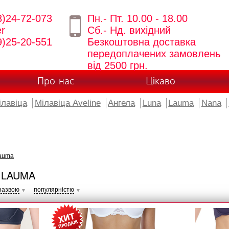
8)24-72-073
Пн.- Пт. 10.00 - 18.00
er
Сб.- Нд. вихідний
9)25-20-551
Безкоштовна доставка
передоплачених замовлень
від 2500 грн.
Про нас
Цікаво
ілавіца
Мілавіца Aveline
Ангела
Luna
Lauma
Nana
auma
 LAUMA
назвою
популярністю
▼
▼