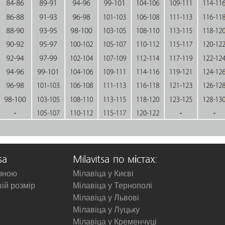
sa
Milavitsa по містах:
изною
Мілавіца у Києві
вій розмір
Мілавіца у Тернополі
Мілавіца у Львові
Мілавіца у Луцьку
Мілавіца у Кременчуці