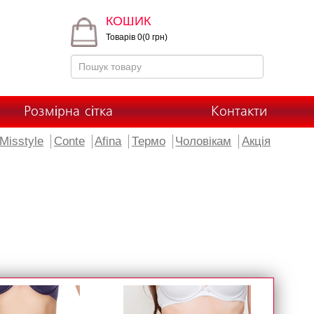
КОШИК
Товарів 0(0 грн)
Розмірна сітка
Контакти
Misstyle
Conte
Afina
Термо
Чоловікам
Акція