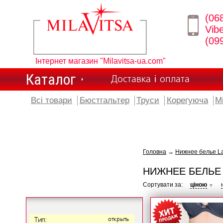
(06
Vib
(09
Інтернет магазин "Milavitsa-ua.com"
Каталог
Доставка і оплата
Всі товари
Бюстгальтер
Труси
Корегуюча
М
Головна
→
Нижнее белье L
НИЖНЕЕ БЕЛЬЕ
Сортувати за:
ціною
▼
Тип:
открыть