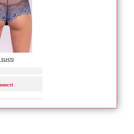
 91H70
вності