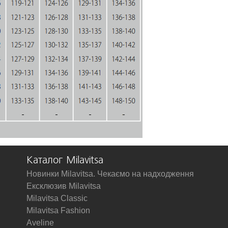
Каталог Milavitsa
Новинки Milavitsa. Чекаємо на надходження
Ексклюзив Milavitsa
Milavitsa Classic
Milavitsa Fashion
Aveline