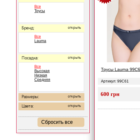
Все
Трусы
Бренд:
открыть
Все
Lauma
Посадка:
открыть
Все
Трусы Lauma 99C
Высокая
Низкая
Средняя
Артикул: 99C61
600 грн
Размеры:
открыть
Цвета:
открыть
Сбросить все