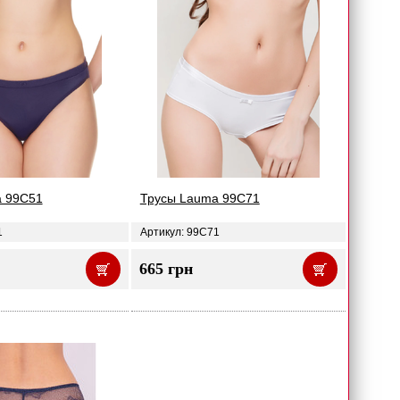
a 99C51
Трусы Lauma 99C71
1
Артикул: 99C71
665 грн