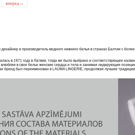
вперед→
дизайнер и производитель модного нижнего белья в странах Балтии с боле
ась в 1971 году в Латвии, тогда же было выбрано и соответствующее назван
, влюбляя в свое белье женские сердца и тела и занимая лидирующие позици
епае бренд был переименован в LAUMA LINGERIE, продолжая лучшие традиции