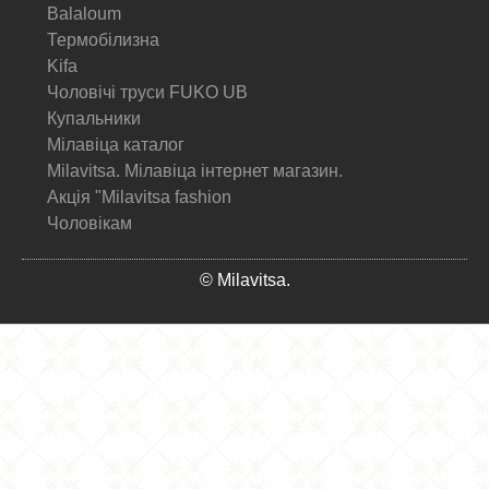
Balaloum
Термобілизна
Kifa
Чоловічі труси FUKO UB
Купальники
Мілавіца каталог
Milavitsa. Мілавіца інтернет магазин.
Акція "Milavitsa fashion
Чоловікам
© Milavitsa.