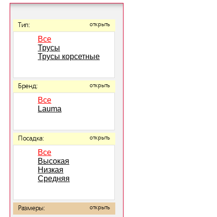
Тип:
открыть
Все
Трусы
Трусы корсетные
Бренд:
открыть
Все
Lauma
Посадка:
открыть
Все
Высокая
Низкая
Средняя
Размеры:
открыть