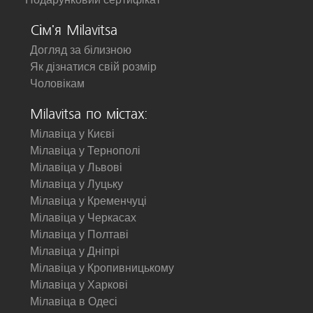
Сім'я Milavitsa
Догляд за білизною
Як дізнатися свій розмір
Чоловікам
Milavitsa по містах:
Мілавіца у Києві
Мілавіца у Тернополі
Мілавіца у Львові
Мілавіца у Луцьку
Мілавіца у Кременчуці
Мілавіца у Черкасах
Мілавіца у Полтаві
Мілавіца у Дніпрі
Мілавіца у Кропивницькому
Мілавіца у Харкові
Мілавіца в Одесі