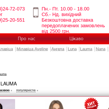
8)24-72-073
Пн.- Пт. 10.00 - 18.00
er
Сб.- Нд. вихідний
9)25-20-551
Безкоштовна доставка
передоплачених замовлень
від 2500 грн.
Про нас
Цікаво
ілавіца
Мілавіца Aveline
Ангела
Luna
Lauma
Nana
auma
 LAUMA
назвою
популярністю
▼
▼