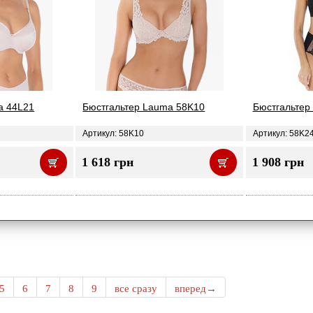
a 44L21
Бюстгальтер Lauma 58K10
Бюстгальтер
Артикул: 58K10
Артикул: 58K2
1 618 грн
1 908 грн
5
6
7
8
9
все сразу
вперед→