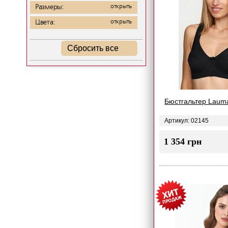
Размеры:
открыть
Цвета:
открыть
Сбросить все
Бюстгальтер Laum
Артикул: 02145
1 354 грн