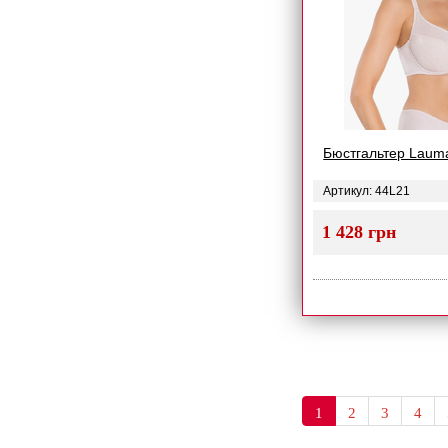
Бюстгальтер Laum
Артикул: 44L21
1 428 грн
1
2
3
4