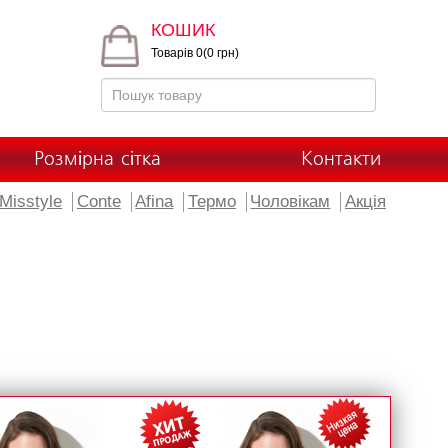
КОШИК
Товарів 0(0 грн)
Розмірна сітка
Контакти
Misstyle
Conte
Afina
Термо
Чоловікам
Акція