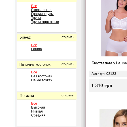
Все
Бюстгальтер
Грация-трусы
Трусы
Трусы корсетные
Бренд:
открыть
Все
Lauma
Бюстгальтер Laum
Наличие косточек:
открыть
Все
Артикул: 02123
Без косточек
На косточках
1 310 грн
Посадка:
открыть
Все
Высокая
Низкая
Средняя