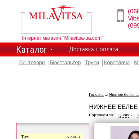
(06
Vib
(09
Інтернет магазин "Milavitsa-ua.com"
Каталог
Доставка і оплата
Всі товари
Бюстгальтер
Труси
Корегуюча
М
Головна
→
Нижнее белье L
НИЖНЕЕ БЕЛЬЕ
Сортувати за:
ціною
▼
Тип:
открыть