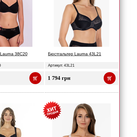
 Lauma 38C20
Бюстгальтер Lauma 43L21
0
Артикул: 43L21
1 794 грн