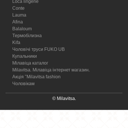
Loca lingerie
Conte
Lauma
Afina
Balaloum
Термобілизна
Kifa
Чоловічі труси FUKO UB
Купальники
Мілавіца каталог
Milavitsa. Мілавіца інтернет магазин.
Акція "Milavitsa fashion
Чоловікам
© Milavitsa.