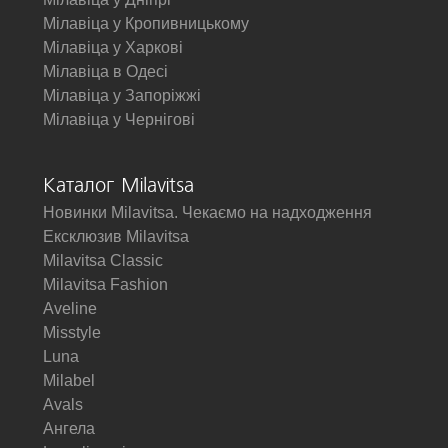
Мілавіца у Кропивницькому
Мілавіца у Харкові
Мілавіца в Одесі
Мілавіца у Запоріжжі
Мілавіца у Чернігові
Каталог Milavitsa
Новинки Milavitsa. Чекаємо на надходження
Ексклюзив Milavitsa
Milavitsa Classic
Milavitsa Fashion
Aveline
Misstyle
Luna
Milabel
Avals
Ангела