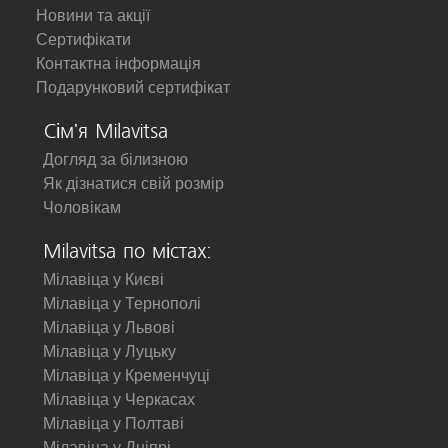
Новини та акції
Сертифікати
Контактна інформація
Подарунковий сертифікат
Сім'я Milavitsa
Догляд за білизною
Як дізнатися свій розмір
Чоловікам
Milavitsa по містах:
Мілавіца у Києві
Мілавіца у Тернополі
Мілавіца у Львові
Мілавіца у Луцьку
Мілавіца у Кременчуці
Мілавіца у Черкасах
Мілавіца у Полтаві
Мілавіца у Дніпрі