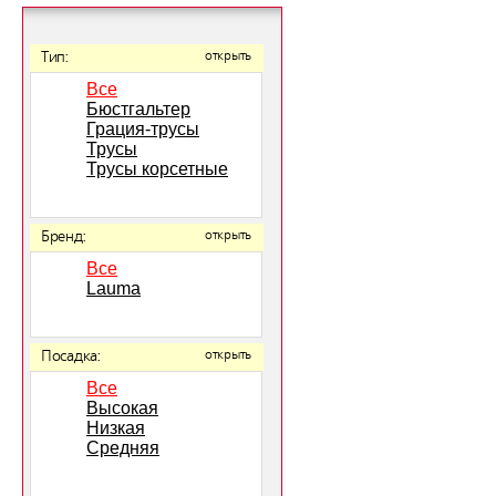
Тип:
открыть
Все
Бюстгальтер
Грация-трусы
Трусы
Трусы корсетные
Бренд:
открыть
Все
Lauma
Посадка:
открыть
Все
Высокая
Низкая
Средняя