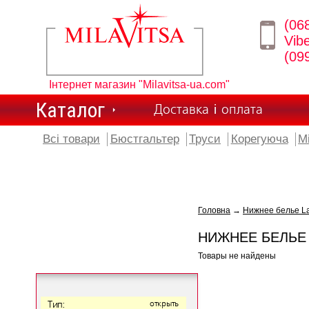
(06
Vib
(09
Інтернет магазин "Milavitsa-ua.com"
Каталог
Доставка і оплата
Всі товари
Бюстгальтер
Труси
Корегуюча
М
Головна
→
Нижнее белье L
НИЖНЕЕ БЕЛЬЕ
Товары не найдены
Тип:
открыть