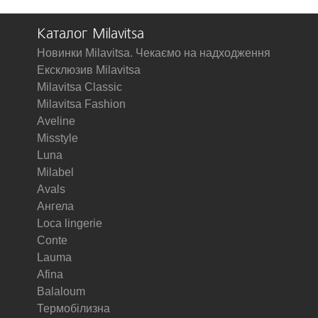
Каталог Milavitsa
Новинки Milavitsa. Чекаємо на надходження
Ексклюзив Milavitsa
Milavitsa Classic
Milavitsa Fashion
Aveline
Misstyle
Luna
Milabel
Avals
Ангела
Loca lingerie
Conte
Lauma
Afina
Balaloum
Термобілизна