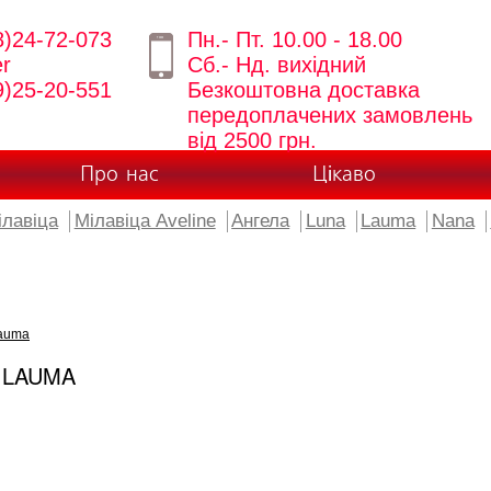
8)24-72-073
Пн.- Пт. 10.00 - 18.00
er
Сб.- Нд. вихідний
9)25-20-551
Безкоштовна доставка
передоплачених замовлень
від 2500 грн.
Про нас
Цікаво
ілавіца
Мілавіца Aveline
Ангела
Luna
Lauma
Nana
auma
 LAUMA