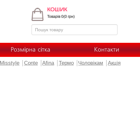
КОШИК
Товарів 0(0 грн)
Розмірна сітка
Контакти
Misstyle
Conte
Afina
Термо
Чоловікам
Акція