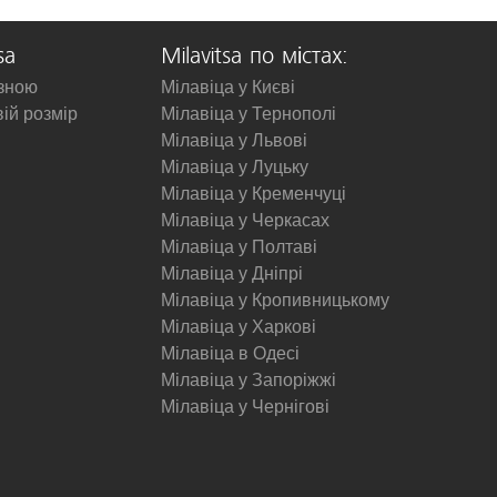
sa
Milavitsa по містах:
изною
Мілавіца у Києві
вій розмір
Мілавіца у Тернополі
Мілавіца у Львові
Мілавіца у Луцьку
Мілавіца у Кременчуці
Мілавіца у Черкасах
Мілавіца у Полтаві
Мілавіца у Дніпрі
Мілавіца у Кропивницькому
Мілавіца у Харкові
Мілавіца в Одесі
Мілавіца у Запоріжжі
Мілавіца у Чернігові