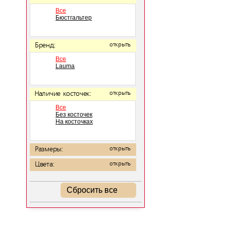
Все
Бюстгальтер
Бренд:
открыть
Все
Lauma
Наличие косточек:
открыть
Все
Без косточек
На косточках
Размеры:
открыть
Цвета:
открыть
Сбросить все