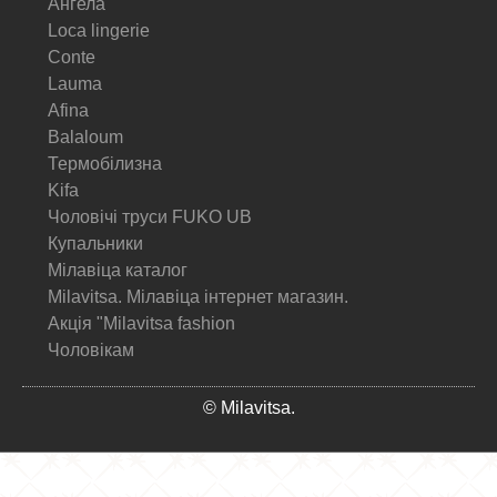
Ангела
Loca lingerie
Conte
Lauma
Afina
Balaloum
Термобілизна
Kifa
Чоловічі труси FUKO UB
Купальники
Мілавіца каталог
Milavitsa. Мілавіца інтернет магазин.
Акція "Milavitsa fashion
Чоловікам
© Milavitsa.