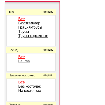
Тип:
открыть
Все
Бюстгальтер
Грация-трусы
Трусы
Трусы корсетные
Бренд:
открыть
Все
Lauma
Наличие косточек:
открыть
Все
Без косточек
На косточках
открыть