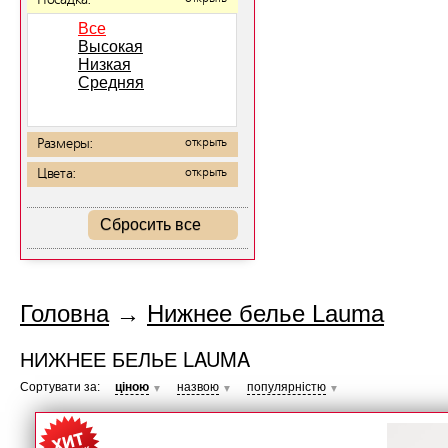
Посадка:
Все
Высокая
Низкая
Средняя
Размеры:
открыть
Цвета:
открыть
Сбросить все
Головна
→
Нижнее белье Lauma
НИЖНЕЕ БЕЛЬЕ LAUMA
Сортувати за:
ціною
назвою
популярністю
▼
▼
▼