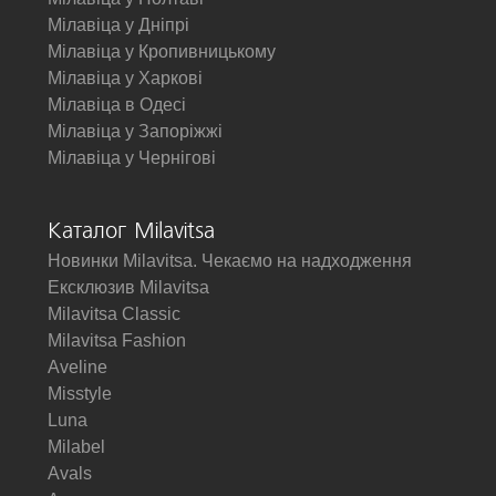
Мілавіца у Дніпрі
Мілавіца у Кропивницькому
Мілавіца у Харкові
Мілавіца в Одесі
Мілавіца у Запоріжжі
Мілавіца у Чернігові
Каталог Milavitsa
Новинки Milavitsa. Чекаємо на надходження
Ексклюзив Milavitsa
Milavitsa Classic
Milavitsa Fashion
Aveline
Misstyle
Luna
Milabel
Avals