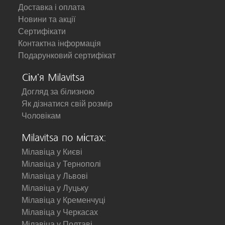
Доставка і оплата
Новини та акції
Сертифікати
Контактна інформація
Подарунковий сертифікат
Сім'я Milavitsa
Догляд за білизною
Як дізнатися свій розмір
Чоловікам
Milavitsa по містах:
Мілавіца у Києві
Мілавіца у Тернополі
Мілавіца у Львові
Мілавіца у Луцьку
Мілавіца у Кременчуці
Мілавіца у Черкасах
Мілавіца у Полтаві