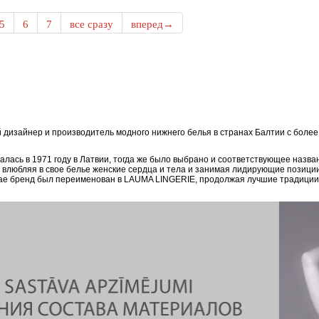
5
6
7
все сразу
вперед→
дизайнер и производитель модного нижнего белья в странах Балтии с боле
ась в 1971 году в Латвии, тогда же было выбрано и соответствующее назван
, влюбляя в свое белье женские сердца и тела и занимая лидирующие позици
епае бренд был переименован в LAUMA LINGERIE, продолжая лучшие традиции