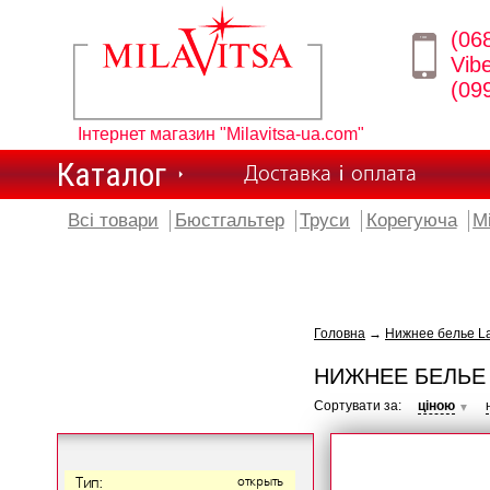
(06
Vib
(09
Інтернет магазин "Milavitsa-ua.com"
Каталог
Доставка і оплата
Всі товари
Бюстгальтер
Труси
Корегуюча
М
Головна
→
Нижнее белье L
НИЖНЕЕ БЕЛЬЕ
Сортувати за:
ціною
▼
Тип:
открыть