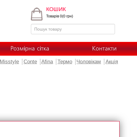
КОШИК
Товарів 0(0 грн)
Розмірна сітка
Контакти
Misstyle
Conte
Afina
Термо
Чоловікам
Акція