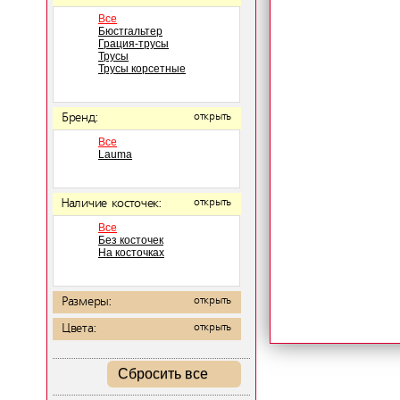
Все
Бюстгальтер
Грация-трусы
Трусы
Трусы корсетные
Бренд:
открыть
Все
Lauma
Наличие косточек:
открыть
Все
Без косточек
На косточках
Размеры:
открыть
Цвета:
открыть
Сбросить все