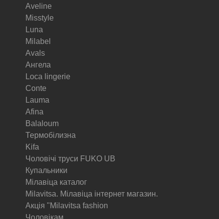
Aveline
Misstyle
Luna
Milabel
Avals
Ангела
Loca lingerie
Conte
Lauma
Afina
Balaloum
Термобілизна
Kifa
Чоловічі труси FUKO UB
Купальники
Мілавіца каталог
Milavitsa. Мілавіца інтернет магазин.
Акція "Milavitsa fashion
Чоловікам