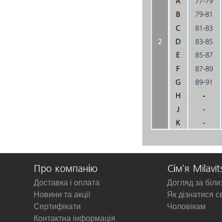
Про компанію
Сім'я Milavit
Доставка і оплата
Догляд за біл
Новини та акції
Як дізнатися с
Сертифікати
Чоловікам
Контактна інформація