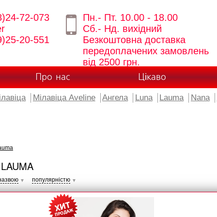
8)24-72-073
Пн.- Пт. 10.00 - 18.00
er
Сб.- Нд. вихідний
9)25-20-551
Безкоштовна доставка
передоплачених замовлень
від 2500 грн.
Про нас
Цікаво
ілавіца
Мілавіца Aveline
Ангела
Luna
Lauma
Nana
auma
 LAUMA
назвою
популярністю
▼
▼