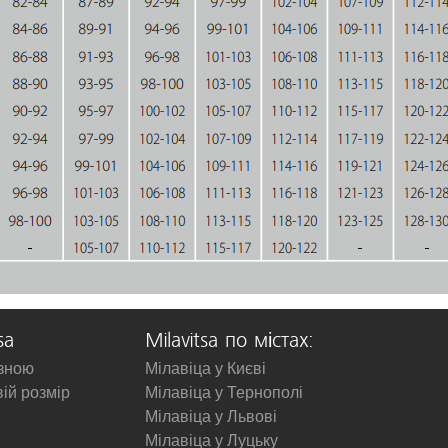
sa
Milavitsa по містах:
изною
Мілавіца у Києві
вій розмір
Мілавіца у Тернополі
Мілавіца у Львові
Мілавіца у Луцьку