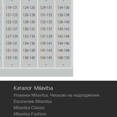
Каталог Milavitsa
Новинки Milavitsa. Чекаємо на надходження
Ексклюзив Milavitsa
Milavitsa Classic
Milavitsa Fashion