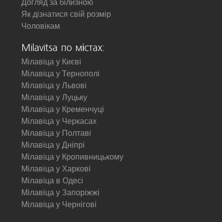
Догляд за білизною
Як дізнатися свій розмір
Чоловікам
Milavitsa по містах:
Мілавіца у Києві
Мілавіца у Тернополі
Мілавіца у Львові
Мілавіца у Луцьку
Мілавіца у Кременчуці
Мілавіца у Черкасах
Мілавіца у Полтаві
Мілавіца у Дніпрі
Мілавіца у Кропивницькому
Мілавіца у Харкові
Мілавіца в Одесі
Мілавіца у Запоріжжі
Мілавіца у Чернігові