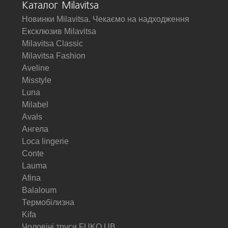
Каталог Milavitsa
Новинки Milavitsa. Чекаємо на надходження
Ексклюзив Milavitsa
Milavitsa Classic
Milavitsa Fashion
Aveline
Misstyle
Luna
Milabel
Avals
Ангела
Loca lingerie
Conte
Lauma
Afina
Balaloum
Термобілизна
Kifa
Чоловічі труси FUKO UB