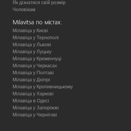
Як дізнатися свій розмір
Чоловікам
Milavitsa по містах:
Мілавіца у Києві
Мілавіца у Тернополі
Мілавіца у Львові
Мілавіца у Луцьку
Мілавіца у Кременчуці
Мілавіца у Черкасах
Мілавіца у Полтаві
Мілавіца у Дніпрі
Мілавіца у Кропивницькому
Мілавіца у Харкові
Мілавіца в Одесі
Мілавіца у Запоріжжі
Мілавіца у Чернігові