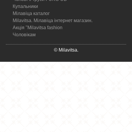
Купальники
Мілавіца каталог
Milavitsa. Мілавіца інтернет магазин.
Акція "Milavitsa fashion
Чоловікам
© Milavitsa.