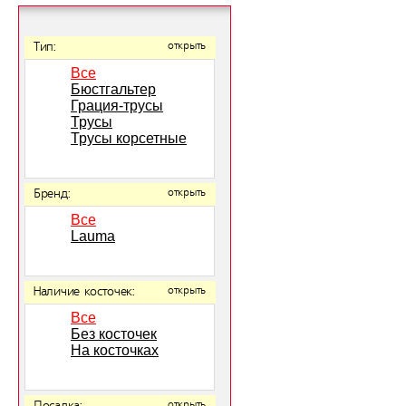
Тип:
открыть
Все
Бюстгальтер
Грация-трусы
Трусы
Трусы корсетные
Бренд:
открыть
Все
Lauma
Наличие косточек:
открыть
Все
Без косточек
На косточках
открыть