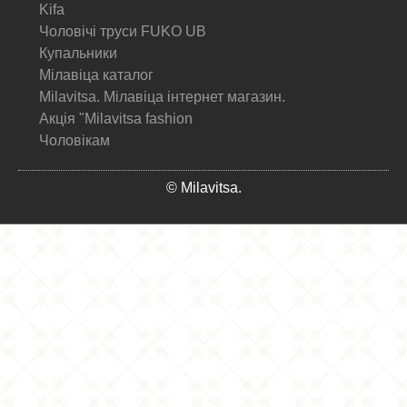
Kifa
Чоловічі труси FUKO UB
Купальники
Мілавіца каталог
Milavitsa. Мілавіца інтернет магазин.
Акція "Milavitsa fashion
Чоловікам
© Milavitsa.