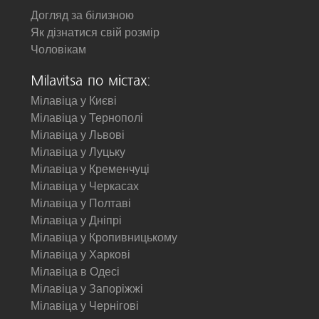
Догляд за білизною
Як дізнатися свій розмір
Чоловікам
Milavitsa по містах:
Мілавіца у Києві
Мілавіца у Тернополі
Мілавіца у Львові
Мілавіца у Луцьку
Мілавіца у Кременчуці
Мілавіца у Черкасах
Мілавіца у Полтаві
Мілавіца у Дніпрі
Мілавіца у Кропивницькому
Мілавіца у Харкові
Мілавіца в Одесі
Мілавіца у Запоріжжі
Мілавіца у Чернігові