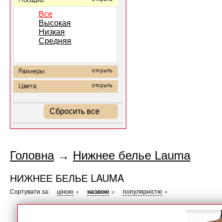
Посадка:
Все
Высокая
Низкая
Средняя
Размеры:
открыть
Цвета:
открыть
Сбросить все
Головна
→
Нижнее белье Lauma
НИЖНЕЕ БЕЛЬЕ LAUMA
Сортувати за:
ціною
назвою
популярністю
▼
▼
▼