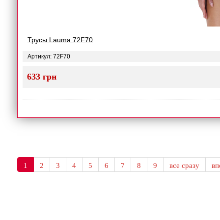
Трусы Lauma 72F70
Артикул: 72F70
633 грн
1
2
3
4
5
6
7
8
9
все сразу
в