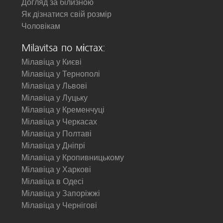
Догляд за білизною
Як дізнатися свій розмір
Чоловікам
Milavitsa по містах:
Мілавіца у Києві
Мілавіца у Тернополі
Мілавіца у Львові
Мілавіца у Луцьку
Мілавіца у Кременчуці
Мілавіца у Черкасах
Мілавіца у Полтаві
Мілавіца у Дніпрі
Мілавіца у Кропивницькому
Мілавіца у Харкові
Мілавіца в Одесі
Мілавіца у Запоріжжі
Мілавіца у Чернігові