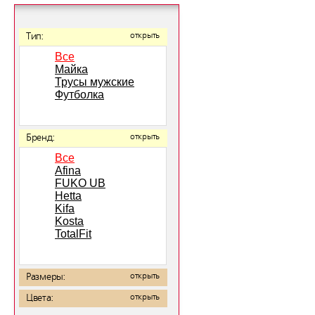
Тип:
открыть
Все
Майка
Трусы мужские
Футболка
Бренд:
открыть
Все
Afina
FUKO UB
Hetta
Kifa
Kosta
TotalFit
Размеры:
открыть
Цвета:
открыть