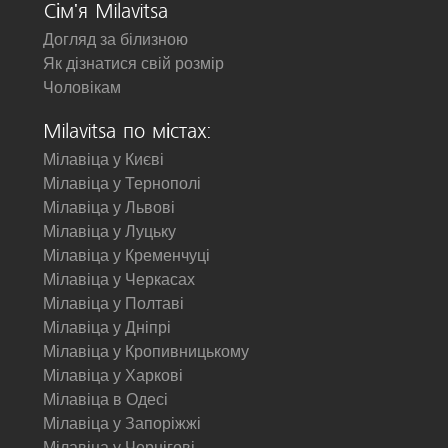
Сім'я Milavitsa
Догляд за білизною
Як дізнатися свій розмір
Чоловікам
Milavitsa по містах:
Мілавіца у Києві
Мілавіца у Тернополі
Мілавіца у Львові
Мілавіца у Луцьку
Мілавіца у Кременчуці
Мілавіца у Черкасах
Мілавіца у Полтаві
Мілавіца у Дніпрі
Мілавіца у Кропивницькому
Мілавіца у Харкові
Мілавіца в Одесі
Мілавіца у Запоріжжі
Мілавіца у Чернігові