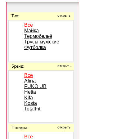
Тип:
открыть
Все
Майка
Термобельё
Трусы мужские
Футболка
Бренд:
открыть
Все
Afina
FUKO UB
Hetta
Kifa
Kosta
TotalFit
Посадка:
открыть
Все