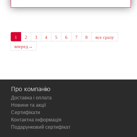
1
2
3
4
5
6
7
8
все сразу
вперед→
Про компанію
Доставка і оплата
Новини та акції
Сертифікати
Контактна інформація
Подарунковий сертифікат