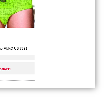
ие FUKO UB 7891
вності