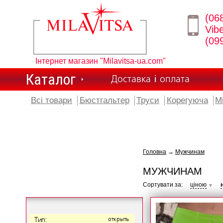
(06
Vib
(09
Інтернет магазин "Milavitsa-ua.com"
Каталог
Доставка і оплата
Всі товари
Бюстгальтер
Труси
Корегуюча
М
Головна
→
Мужчинам
МУЖЧИНАМ
Сортувати за:
ціною
▼
Тип:
открыть