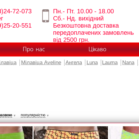
8)24-72-073
Пн.- Пт. 10.00 - 18.00
er
Сб.- Нд. вихідний
9)25-20-551
Безкоштовна доставка
передоплачених замовлень
від 2500 грн.
Про нас
Цікаво
ілавіца
Мілавіца Aveline
Ангела
Luna
Lauma
Nana
назвою
популярністю
▼
▼