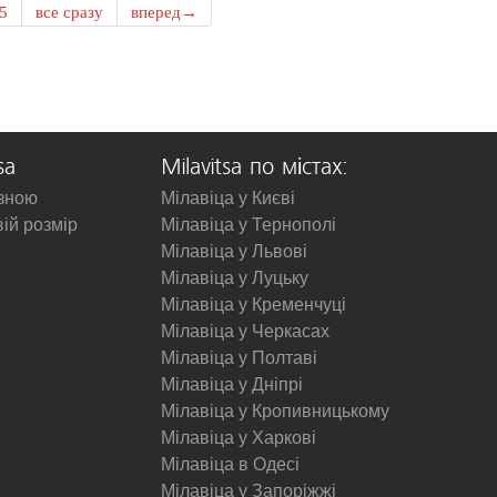
5
все сразу
вперед→
sa
Milavitsa по містах:
изною
Мілавіца у Києві
вій розмір
Мілавіца у Тернополі
Мілавіца у Львові
Мілавіца у Луцьку
Мілавіца у Кременчуці
Мілавіца у Черкасах
Мілавіца у Полтаві
Мілавіца у Дніпрі
Мілавіца у Кропивницькому
Мілавіца у Харкові
Мілавіца в Одесі
Мілавіца у Запоріжжі