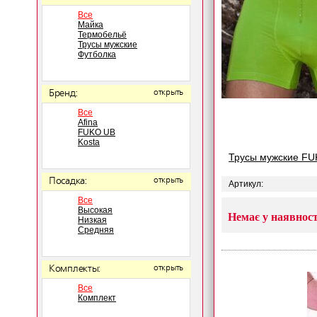
Все
Майка
Термобельё
Трусы мужские
Футболка
Бренд:
открыть
Все
Afina
FUKO UB
Kosta
Трусы мужские FU
Посадка:
открыть
Артикул:
Все
Высокая
Немає у наявност
Низкая
Средняя
Комплекты:
открыть
Все
Комплект