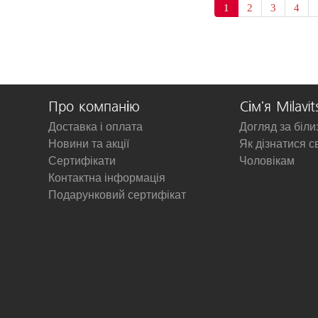
1
2
3
4
Про компанію
Сім'я Milavit
Доставка і оплата
Догляд за біл
Новини та акції
Як дізнатися с
Сертифікати
Чоловікам
Контактна інформація
Подарунковий сертифікат