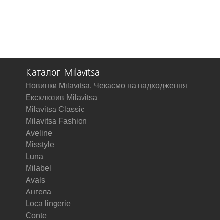
Каталог Milavitsa
Новинки Milavitsa. Чекаємо на надходження
Ексклюзив Milavitsa
Milavitsa Classic
Milavitsa Fashion
Aveline
Misstyle
Luna
Milabel
Avals
Ангела
Loca lingerie
Conte