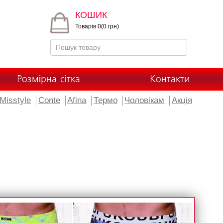
КОШИК
Товарів 0(0 грн)
Розмірна сітка
Контакти
Misstyle
Conte
Afina
Термо
Чоловікам
Акція