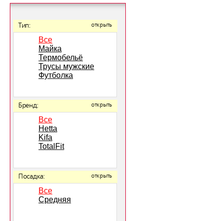
Тип:
открыть
Все
Майка
Термобельё
Трусы мужские
Футболка
Бренд:
открыть
Все
Hetta
Kifa
TotalFit
Посадка:
открыть
Все
Средняя