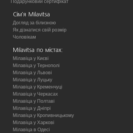
Подарунковий сертифікат
Сім'я Milavitsa
Догляд за білизною
Як дізнатися свій розмір
Чоловікам
Milavitsa по містах:
Мілавіца у Києві
Мілавіца у Тернополі
Мілавіца у Львові
Мілавіца у Луцьку
Мілавіца у Кременчуці
Мілавіца у Черкасах
Мілавіца у Полтаві
Мілавіца у Дніпрі
Мілавіца у Кропивницькому
Мілавіца у Харкові
Мілавіца в Одесі