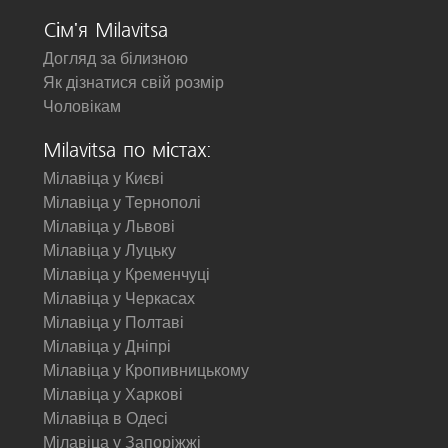
Сім'я Milavitsa
Догляд за білизною
Як дізнатися свій розмір
Чоловікам
Milavitsa по містах:
Мілавіца у Києві
Мілавіца у Тернополі
Мілавіца у Львові
Мілавіца у Луцьку
Мілавіца у Кременчуці
Мілавіца у Черкасах
Мілавіца у Полтаві
Мілавіца у Дніпрі
Мілавіца у Кропивницькому
Мілавіца у Харкові
Мілавіца в Одесі
Мілавіца у Запоріжжі