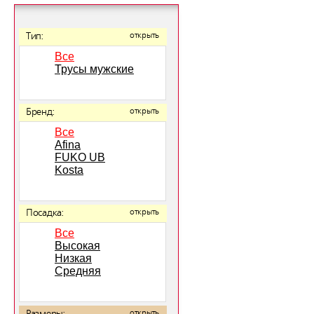
Тип:
открыть
Все
Трусы мужские
Бренд:
открыть
Все
Afina
FUKO UB
Kosta
Посадка:
открыть
Все
Высокая
Низкая
Средняя
открыть