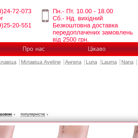
8)24-72-073
Пн.- Пт. 10.00 - 18.00
er
Сб.- Нд. вихідний
9)25-20-551
Безкоштовна доставка
передоплачених замовлень
від 2500 грн.
Про нас
Цікаво
ілавіца
Мілавіца Aveline
Ангела
Luna
Lauma
Nana
назвою
популярністю
▼
▼