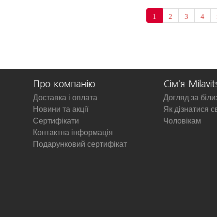
1
2
3
4
Про компанію
Сім'я Milavit
Доставка і оплата
Догляд за біл
Новини та акції
Як дізнатися с
Сертифікати
Чоловікам
Контактна інформація
Подарунковий сертифікат