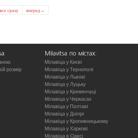
все сразу
вперед→
sa
Milavitsa по містах:
изною
Мілавіца у Києві
вій розмір
Мілавіца у Тернополі
Мілавіца у Львові
Мілавіца у Луцьку
Мілавіца у Кременчуці
Мілавіца у Черкасах
Мілавіца у Полтаві
Мілавіца у Дніпрі
Мілавіца у Кропивницькому
Мілавіца у Харкові
Мілавіца в Одесі