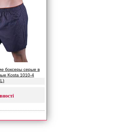
ие боксеры серые в
вые Kosta 1010-4
L)
вності