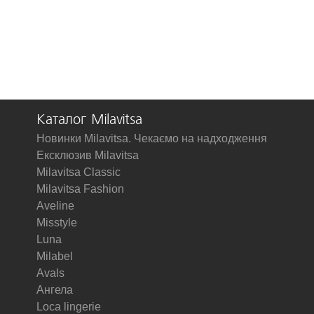
Каталог Milavitsa
Новинки Milavitsa. Чекаємо на надходження
Ексклюзив Milavitsa
Milavitsa Classic
Milavitsa Fashion
Aveline
Misstyle
Luna
Milabel
Avals
Ангела
Loca lingerie