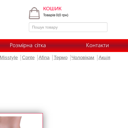
КОШИК
Товарів 0(0 грн)
Розмірна сітка
Контакти
Misstyle
Conte
Afina
Термо
Чоловікам
Акція