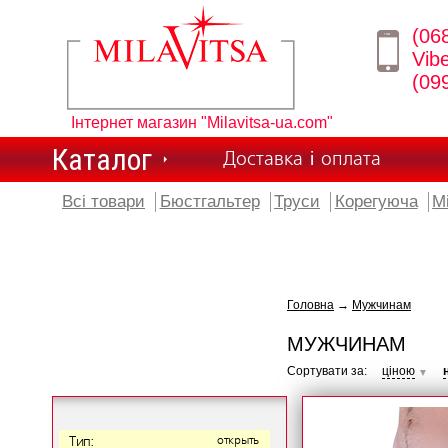
(06
Vib
(09
Інтернет магазин "Milavitsa-ua.com"
Каталог
Доставка і оплата
Всі товари
Бюстгальтер
Труси
Корегуюча
М
Головна
→
Мужчинам
МУЖЧИНАМ
Сортувати за:
ціною
▼
Тип:
открыть