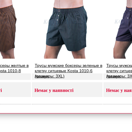
ксеры желтые в
Трусы мужские боксеры зеленые в
Трусы мужск
osta 1010-8
клетку ситцевые Kosta 1010-6
клетку ситце
(размеры: 3XL)
(размеры: 3X
Артикул:
Артикул:
і
Немає у наявності
Немає у ная