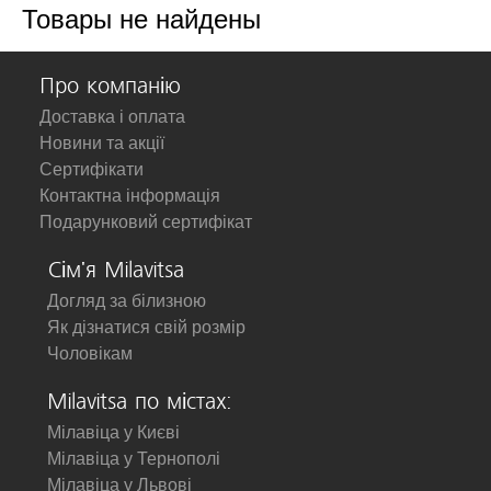
Товары не найдены
Про компанію
Доставка і оплата
Новини та акції
Сертифікати
Контактна інформація
Подарунковий сертифікат
Сім'я Milavitsa
Догляд за білизною
Як дізнатися свій розмір
Чоловікам
Milavitsa по містах:
Мілавіца у Києві
Мілавіца у Тернополі
Мілавіца у Львові