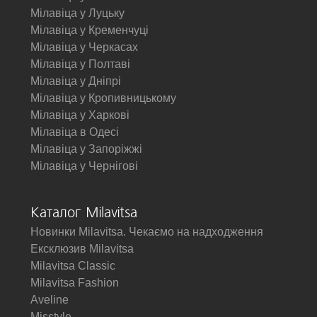
Мілавіца у Луцьку
Мілавіца у Кременчуці
Мілавіца у Черкасах
Мілавіца у Полтаві
Мілавіца у Дніпрі
Мілавіца у Кропивницькому
Мілавіца у Харкові
Мілавіца в Одесі
Мілавіца у Запоріжжі
Мілавіца у Чернігові
Каталог Milavitsa
Новинки Milavitsa. Чекаємо на надходження
Ексклюзив Milavitsa
Milavitsa Classic
Milavitsa Fashion
Aveline
Misstyle