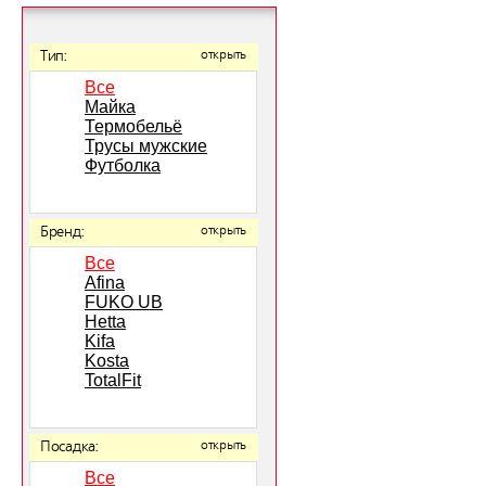
Тип:
открыть
Все
Майка
Термобельё
Трусы мужские
Футболка
Бренд:
открыть
Все
Afina
FUKO UB
Hetta
Kifa
Kosta
TotalFit
Посадка:
открыть
Все