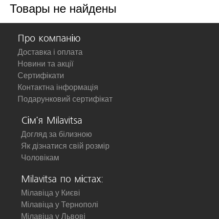
Товары не найдены
Про компанію
Доставка і оплата
Новини та акції
Сертифікати
Контактна інформація
Подарунковий сертифікат
Сім'я Milavitsa
Догляд за білизною
Як дізнатися свій розмір
Чоловікам
Milavitsa по містах:
Мілавіца у Києві
Мілавіца у Тернополі
Мілавіца у Львові