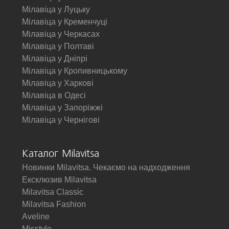
Мілавіца у Луцьку
Мілавіца у Кременчуці
Мілавіца у Черкасах
Мілавіца у Полтаві
Мілавіца у Дніпрі
Мілавіца у Кропивницькому
Мілавіца у Харкові
Мілавіца в Одесі
Мілавіца у Запоріжжі
Мілавіца у Чернігові
Каталог Milavitsa
Новинки Milavitsa. Чекаємо на надходження
Ексклюзив Milavitsa
Milavitsa Classic
Milavitsa Fashion
Aveline
Misstyle