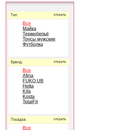
Тип:
открыть
Все
Майка
Термобельё
Трусы мужские
Футболка
Бренд:
открыть
Все
Afina
FUKO UB
Hetta
Kifa
Kosta
TotalFit
Посадка:
открыть
Все