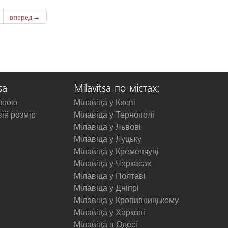
вперед→
sa
Milavitsa по містах:
изною
Мілавіца у Києві
вій розмір
Мілавіца у Тернополі
Мілавіца у Львові
Мілавіца у Луцьку
Мілавіца у Кременчуці
Мілавіца у Черкасах
Мілавіца у Полтаві
Мілавіца у Дніпрі
Мілавіца у Кропивницькому
Мілавіца у Харкові
Мілавіца в Одесі