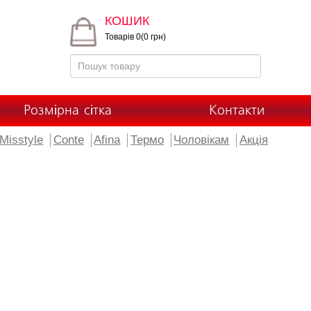
КОШИК
Товарів 0(0 грн)
Розмірна сітка
Контакти
Misstyle
Conte
Afina
Термо
Чоловікам
Акція