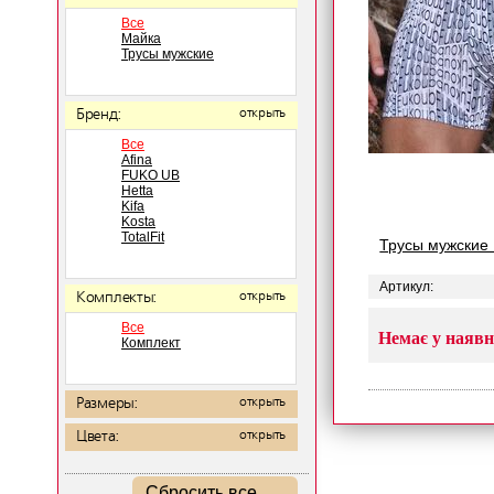
Все
Майка
Трусы мужские
Бренд:
открыть
Все
Afina
FUKO UB
Hetta
Kifa
Kosta
TotalFit
Трусы мужские
Артикул:
Комплекты:
открыть
Все
Немає у наявн
Комплект
Размеры:
открыть
Цвета:
открыть
Сбросить все