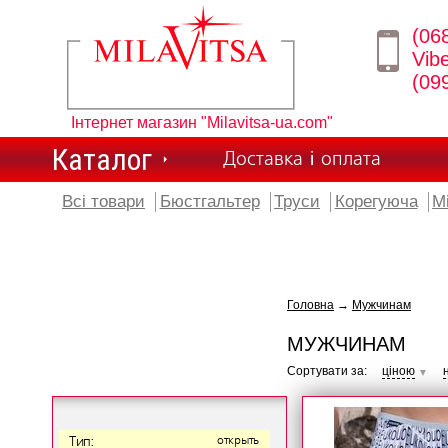
(06
Vib
(09
Інтернет магазин "Milavitsa-ua.com"
Каталог
Доставка і оплата
Всі товари
Бюстгальтер
Труси
Корегуюча
М
Головна
→
Мужчинам
МУЖЧИНАМ
Сортувати за:
ціною
▼
Тип:
открыть