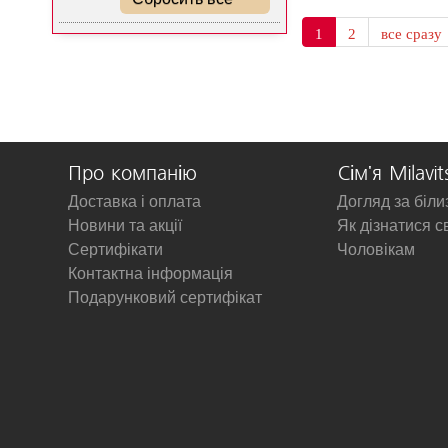
1
2
все сразу
Про компанію
Сім'я Milavit
Доставка і оплата
Догляд за біл
Новини та акції
Як дізнатися с
Сертифікати
Чоловікам
Контактна інформація
Подарунковий сертифікат