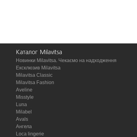
Каталог Milavitsa
Новинки Milavitsa. Чекаємо на надходження
Ексклюзив Milavitsa
Milavitsa Classic
Milavitsa Fashion
Aveline
Misstyle
Luna
Milabel
Avals
Ангела
Loca lingerie