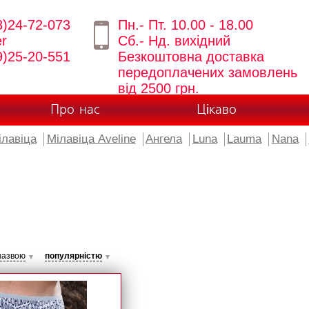
8)24-72-073
Пн.- Пт. 10.00 - 18.00
er
Сб.- Нд. вихідний
9)25-20-551
Безкоштовна доставка
передоплачених замовлень
від 2500 грн.
Про нас
Цікаво
ілавіца
Мілавіца Aveline
Ангела
Luna
Lauma
Nana
назвою
популярністю
▼
▼