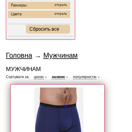
Размеры:
открыть
Цвета:
открыть
Сбросить все
Головна
→
Мужчинам
МУЖЧИНАМ
Сортувати за:
ціною
назвою
популярністю
▼
▼
▼