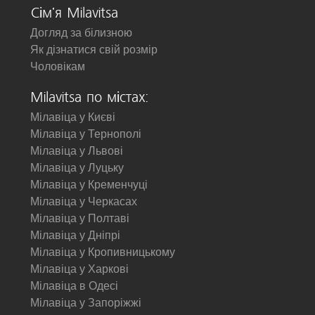
Сім'я Milavitsa
Догляд за білизною
Як дізнатися свій розмір
Чоловікам
Milavitsa по містах:
Мілавіца у Києві
Мілавіца у Тернополі
Мілавіца у Львові
Мілавіца у Луцьку
Мілавіца у Кременчуці
Мілавіца у Черкасах
Мілавіца у Полтаві
Мілавіца у Дніпрі
Мілавіца у Кропивницькому
Мілавіца у Харкові
Мілавіца в Одесі
Мілавіца у Запоріжжі