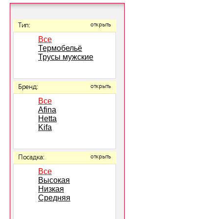
Тип:
открыть
Все
Термобельё
Трусы мужские
Бренд:
открыть
Все
Afina
Hetta
Kifa
Посадка:
открыть
Все
Высокая
Низкая
Средняя