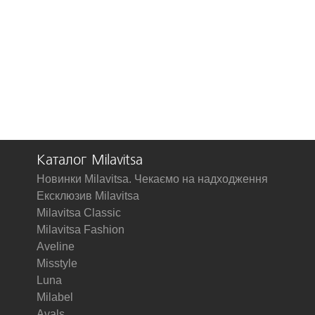
Каталог Milavitsa
Новинки Milavitsa. Чекаємо на надходження
Ексклюзив Milavitsa
Milavitsa Classic
Milavitsa Fashion
Aveline
Misstyle
Luna
Milabel
Avals