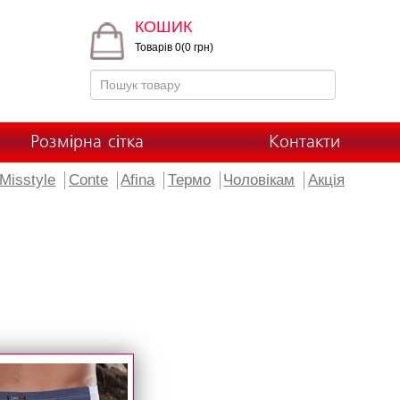
КОШИК
Товарів 0(0 грн)
Розмірна сітка
Контакти
Misstyle
Conte
Afina
Термо
Чоловікам
Акція