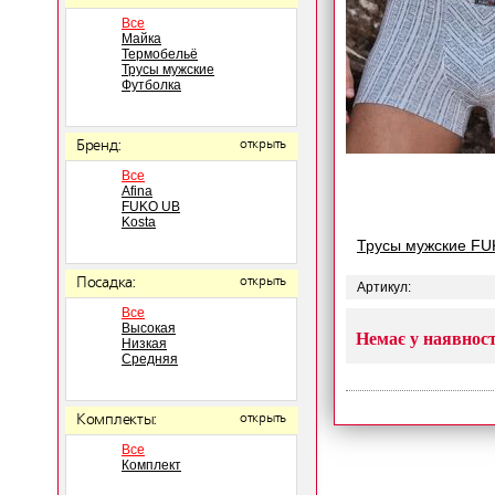
Все
Майка
Термобельё
Трусы мужские
Футболка
Бренд:
открыть
Все
Afina
FUKO UB
Kosta
Трусы мужские FU
Посадка:
открыть
Артикул:
Все
Высокая
Немає у наявност
Низкая
Средняя
Комплекты:
открыть
Все
Комплект