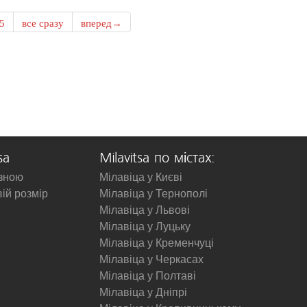
5
все сразу
вперед→
sa
Milavitsa по містах:
изною
Мілавіца у Києві
вій розмір
Мілавіца у Тернополі
Мілавіца у Львові
Мілавіца у Луцьку
Мілавіца у Кременчуці
Мілавіца у Черкасах
Мілавіца у Полтаві
Мілавіца у Дніпрі