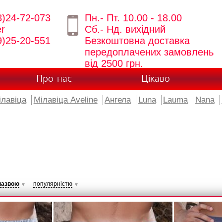
8)24-72-073
Пн.- Пт. 10.00 - 18.00
er
Сб.- Нд. вихідний
9)25-20-551
Безкоштовна доставка
передоплачених замовлень
від 2500 грн.
Про нас
Цікаво
ілавіца
Мілавіца Aveline
Ангела
Luna
Lauma
Nana
назвою
популярністю
▼
▼