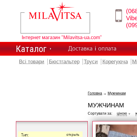
(06
Vib
(09
Інтернет магазин "Milavitsa-ua.com"
Каталог
Доставка і оплата
Всі товари
Бюстгальтер
Труси
Корегуюча
М
Головна
→
Мужчинам
МУЖЧИНАМ
Сортувати за:
ціною
▼
Тип:
открыть