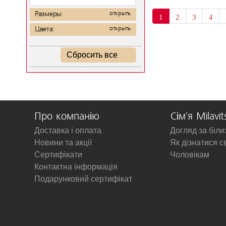
Размеры:
открыть
1
2
3
4
Цвета:
открыть
Сбросить все
Про компанію
Сім'я Milavit
Доставка і оплата
Догляд за біл
Новини та акції
Як дізнатися с
Сертифікати
Чоловікам
Контактна інформація
Подарунковий сертифікат