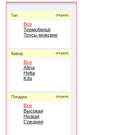
Тип:
открыть
Все
Термобельё
Трусы мужские
Бренд:
открыть
Все
Afina
Hetta
Kifa
Посадка:
открыть
Все
Высокая
Низкая
Средняя