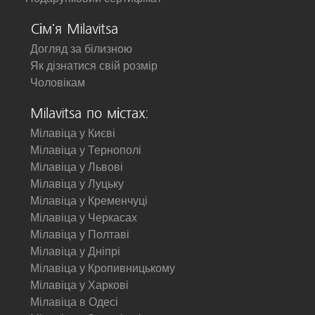
Сім'я Milavitsa
Догляд за білизною
Як дізнатися свій розмір
Чоловікам
Milavitsa по містах:
Мілавіца у Києві
Мілавіца у Тернополі
Мілавіца у Львові
Мілавіца у Луцьку
Мілавіца у Кременчуці
Мілавіца у Черкасах
Мілавіца у Полтаві
Мілавіца у Дніпрі
Мілавіца у Кропивницькому
Мілавіца у Харкові
Мілавіца в Одесі