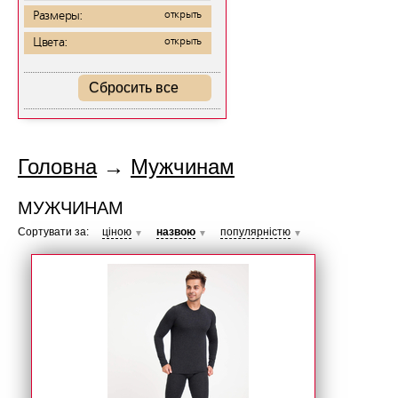
Размеры:
открыть
Цвета:
открыть
Сбросить все
Головна
→
Мужчинам
МУЖЧИНАМ
Сортувати за:
ціною
назвою
популярністю
▼
▼
▼