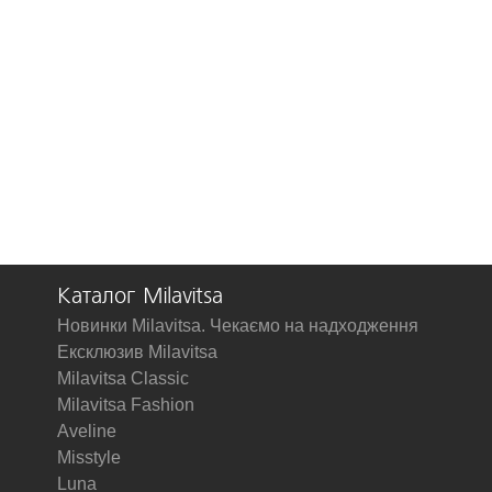
Каталог Milavitsa
Новинки Milavitsa. Чекаємо на надходження
Ексклюзив Milavitsa
Milavitsa Classic
Milavitsa Fashion
Aveline
Misstyle
Luna