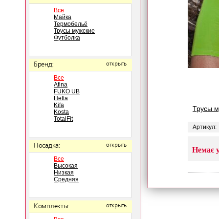
Все
Майка
Термобельё
Трусы мужские
Футболка
Бренд:
открыть
Все
Afina
FUKO UB
Hetta
Kifa
Трусы 
Kosta
TotalFit
Артикул:
Посадка:
открыть
Немає у
Все
Высокая
Низкая
Средняя
Комплекты:
открыть