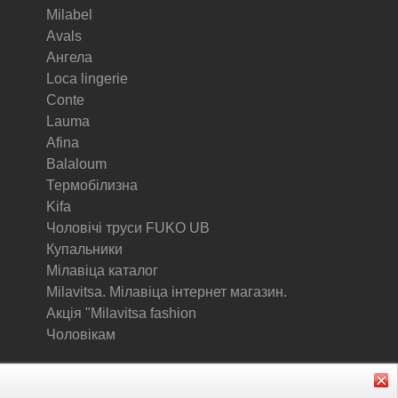
Milabel
Avals
Ангела
Loca lingerie
Conte
Lauma
Afina
Balaloum
Термобілизна
Kifa
Чоловічі труси FUKO UB
Купальники
Мілавіца каталог
Milavitsa. Мілавіца інтернет магазин.
Акція "Milavitsa fashion
Чоловікам