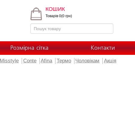
КОШИК
Товарів 0(0 грн)
Розмірна сітка
Контакти
Misstyle
Conte
Afina
Термо
Чоловікам
Акція