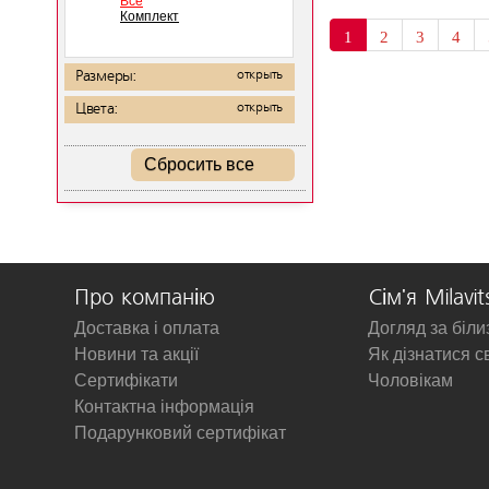
Все
Комплект
1
2
3
4
Размеры:
открыть
Цвета:
открыть
Сбросить все
Про компанію
Сім'я Milavit
Доставка і оплата
Догляд за біл
Новини та акції
Як дізнатися с
Сертифікати
Чоловікам
Контактна інформація
Подарунковий сертифікат