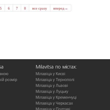
5
6
7
8
все сразу
вперед→
sa
Milavitsa по містах:
изною
Мілавіца у Києві
вій розмір
Мілавіца у Тернополі
Мілавіца у Львові
Мілавіца у Луцьку
Мілавіца у Кременчуці
Мілавіца у Черкасах
Мілавіца у Полтаві