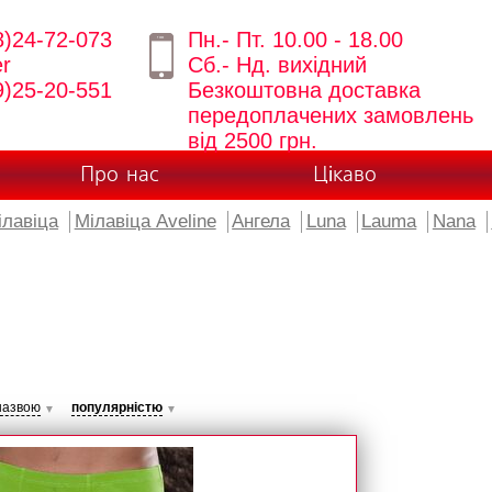
8)24-72-073
Пн.- Пт. 10.00 - 18.00
er
Сб.- Нд. вихідний
9)25-20-551
Безкоштовна доставка
передоплачених замовлень
від 2500 грн.
Про нас
Цікаво
ілавіца
Мілавіца Aveline
Ангела
Luna
Lauma
Nana
назвою
популярністю
▼
▼