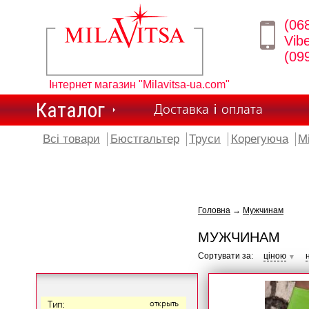
(06
Vib
(09
Інтернет магазин "Milavitsa-ua.com"
Каталог
Доставка і оплата
Всі товари
Бюстгальтер
Труси
Корегуюча
М
Головна
→
Мужчинам
МУЖЧИНАМ
Сортувати за:
ціною
▼
Тип:
открыть