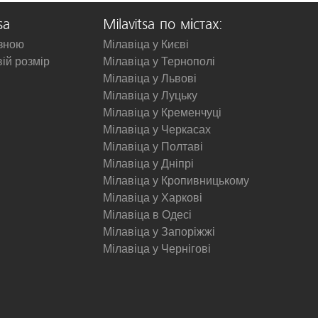
sa
Milavitsa по містах:
изною
Мілавіца у Києві
вій розмір
Мілавіца у Тернополі
Мілавіца у Львові
Мілавіца у Луцьку
Мілавіца у Кременчуці
Мілавіца у Черкасах
Мілавіца у Полтаві
Мілавіца у Дніпрі
Мілавіца у Кропивницькому
Мілавіца у Харкові
Мілавіца в Одесі
Мілавіца у Запоріжжі
Мілавіца у Чернігові