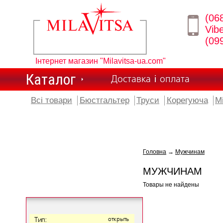
(06
Vib
(09
Інтернет магазин "Milavitsa-ua.com"
Каталог
Доставка і оплата
Всі товари
Бюстгальтер
Труси
Корегуюча
М
Головна
→
Мужчинам
МУЖЧИНАМ
Товары не найдены
Тип:
открыть