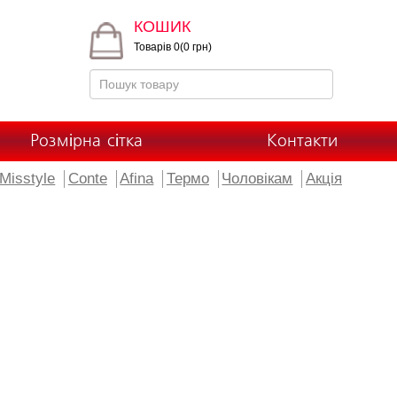
КОШИК
Товарів 0(0 грн)
Розмірна сітка
Контакти
Misstyle
Conte
Afina
Термо
Чоловікам
Акція