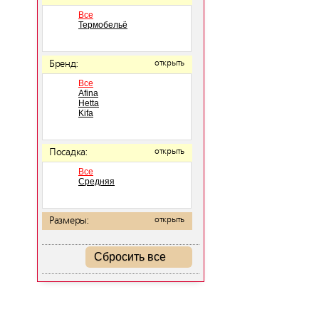
Все
Термобельё
Бренд:
открыть
Все
Afina
Hetta
Kifa
Посадка:
открыть
Все
Средняя
Размеры:
открыть
Сбросить все