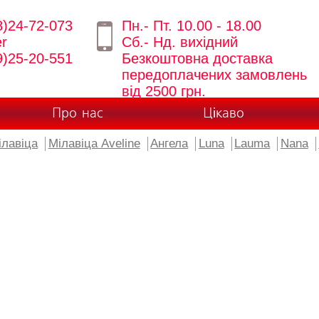
8)24-72-073
Пн.- Пт. 10.00 - 18.00
er
Сб.- Нд. вихідний
9)25-20-551
Безкоштовна доставка
передоплачених замовлень
від 2500 грн.
Про нас
Цікаво
ілавіца
Мілавіца Aveline
Ангела
Luna
Lauma
Nana