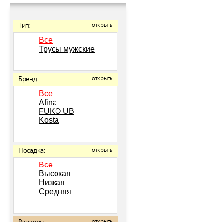
Тип:
открыть
Все
Трусы мужские
Бренд:
открыть
Все
Afina
FUKO UB
Kosta
Посадка:
открыть
Все
Высокая
Низкая
Средняя
открыть