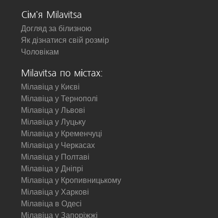
Сім'я Milavitsa
Догляд за білизною
Як дізнатися свій розмір
Чоловікам
Milavitsa по містах:
Мілавіца у Києві
Мілавіца у Тернополі
Мілавіца у Львові
Мілавіца у Луцьку
Мілавіца у Кременчуці
Мілавіца у Черкасах
Мілавіца у Полтаві
Мілавіца у Дніпрі
Мілавіца у Кропивницькому
Мілавіца у Харкові
Мілавіца в Одесі
Мілавіца у Запоріжжі