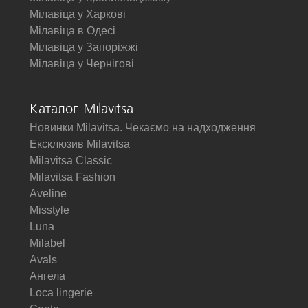
Мілавіца у Харкові
Мілавіца в Одесі
Мілавіца у Запоріжжі
Мілавіца у Чернігові
Каталог Milavitsa
Новинки Milavitsa. Чекаємо на надходження
Ексклюзив Milavitsa
Milavitsa Classic
Milavitsa Fashion
Aveline
Misstyle
Luna
Milabel
Avals
Ангела
Loca lingerie