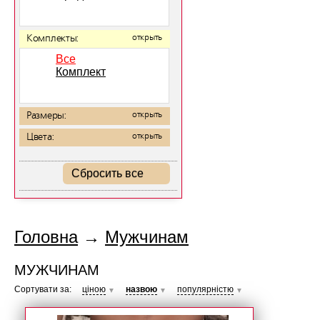
Комплекты:
открыть
Все
Комплект
Размеры:
открыть
Цвета:
открыть
Сбросить все
Головна
→
Мужчинам
МУЖЧИНАМ
Сортувати за:
ціною
назвою
популярністю
▼
▼
▼