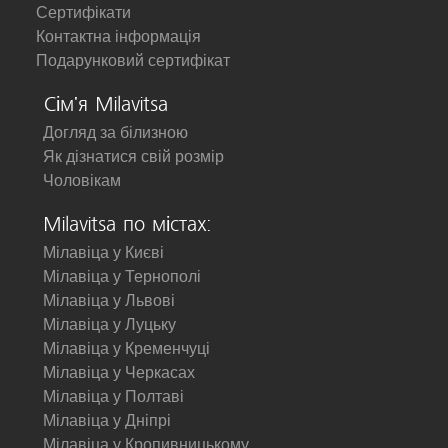
Сертифікати
Контактна інформація
Подарунковий сертифікат
Сім'я Milavitsa
Догляд за білизною
Як дізнатися свій розмір
Чоловікам
Milavitsa по містах:
Мілавіца у Києві
Мілавіца у Тернополі
Мілавіца у Львові
Мілавіца у Луцьку
Мілавіца у Кременчуці
Мілавіца у Черкасах
Мілавіца у Полтаві
Мілавіца у Дніпрі
Мілавіца у Кропивницькому