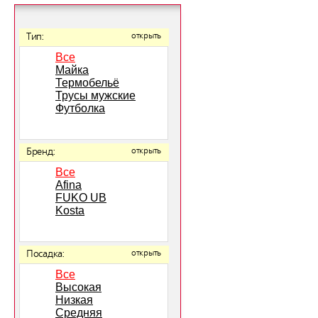
Тип:
открыть
Все
Майка
Термобельё
Трусы мужские
Футболка
Бренд:
открыть
Все
Afina
FUKO UB
Kosta
Посадка:
открыть
Все
Высокая
Низкая
Средняя