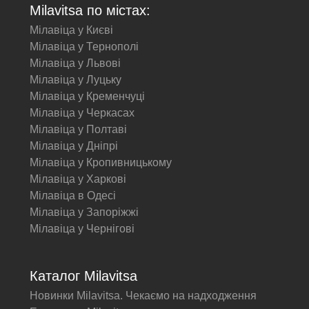
Milavitsa по містах:
Мілавіца у Києві
Мілавіца у Тернополі
Мілавіца у Львові
Мілавіца у Луцьку
Мілавіца у Кременчуці
Мілавіца у Черкасах
Мілавіца у Полтаві
Мілавіца у Дніпрі
Мілавіца у Кропивницькому
Мілавіца у Харкові
Мілавіца в Одесі
Мілавіца у Запоріжжі
Мілавіца у Чернігові
Каталог Milavitsa
Новинки Milavitsa. Чекаємо на надходження