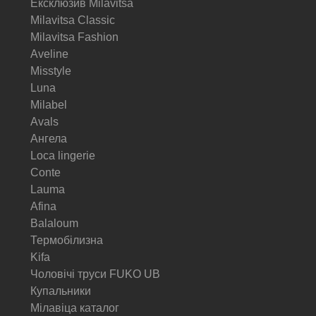
Ексклюзив Milavitsa
Milavitsa Classic
Milavitsa Fashion
Aveline
Misstyle
Luna
Milabel
Avals
Ангела
Loca lingerie
Conte
Lauma
Afina
Balaloum
Термобілизна
Kifa
Чоловічі труси FUKO UB
Купальники
Мілавіца каталог