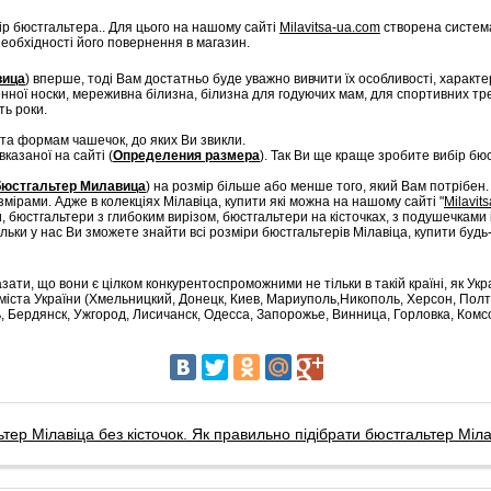
ір бюстгальтера.. Для цього на нашому сайті
Milavitsa-ua.com
створена система
еобхідності його повернення в магазин.
вица
) вперше, тоді Вам достатньо буде уважно вивчити їх особливості, характе
ної носки, мереживна білизна, білизна для годуючих мам, для спортивних трену
ть роки.
та формам чашечок, до яких Ви звикли.
вказаної на сайті (
Определения размера
). Так Ви ще краще зробите вибір бю
бюстгальтер Милавица
) на розмір більше або менше того, який Вам потрібен
мірами. Адже в колекціях Мілавіца, купити які можна на нашому сайті "
Milavit
, бюстгальтери з глибоким вирізом, бюстгальтери на кісточках, з подушечками і
льки у нас Ви зможете знайти всі розміри бюстгальтерів Мілавіца, купити буд
ати, що вони є цілком конкурентоспроможними не тільки в такій країні, як Украї
о міста України (Хмельницкий, Донецк, Киев, Мариуполь,Никополь, Херсон, Полт
, Бердянск, Ужгород, Лисичанск, Одесса, Запорожье, Винница, Горловка, Комс
тер Мілавіца без кісточок. Як правильно підібрати бюстгальтер Міла