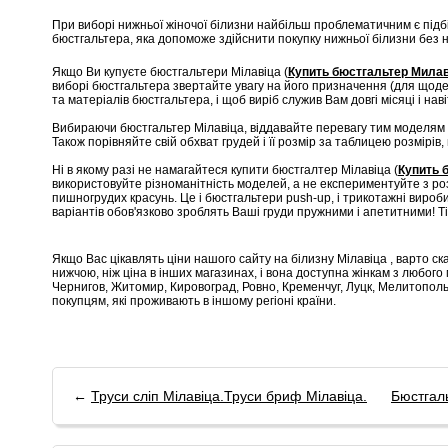
При виборі нижньої жіночої білизни найбільш проблематичним є підб
бюстгальтера, яка допоможе здійснити покупку нижньої білизни без н
Якщо Ви купуєте бюстгальтери Мілавіца (
Купить бюстгальтер Мила
виборі бюстгальтера звертайте увагу на його призначення (для щоден
та матеріалів бюстгальтера, і щоб виріб служив Вам довгі місяці і наві
Вибираючи бюстгальтер Мілавіца, віддавайте перевагу тим моделям 
Також порівняйте свій обхват грудей і її розмір за таблицею розмірів, 
Ні в якому разі не намагайтеся купити бюстгалтер Мілавіца (
Купить 
використовуйте різноманітність моделей, а не експериментуйте з роз
пишногрудих красунь. Це і бюстгальтери push-up, і трикотажні вироби
варіантів обов'язково зроблять Ваші груди пружними і апетитними! Ті
Якщо Вас цікавлять ціни нашого сайту на білизну Мілавіца , варто сказ
нижчою, ніж ціна в інших магазинах, і вона доступна жінкам з любог
Чернигов, Житомир, Кировоград, Ровно, Кременчуг, Луцк, Мелитополь
покупцям, які проживають в іншому регіоні країни.
←
Труси сліп Мілавіца.Труси бриф Мілавіца.
Бюстгаль