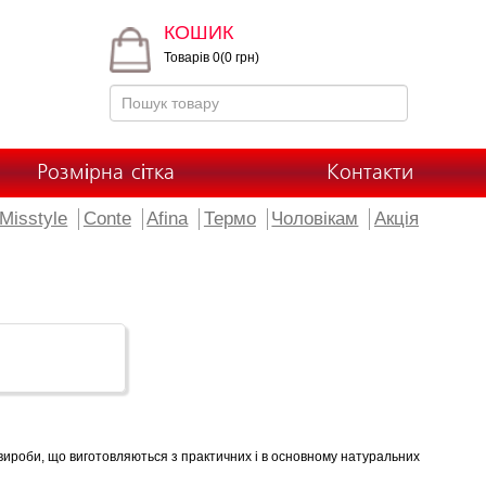
КОШИК
Товарів 0(0 грн)
Розмірна сітка
Контакти
Misstyle
Conte
Afina
Термо
Чоловікам
Акція
ні вироби, що виготовляються з практичних і в основному натуральних