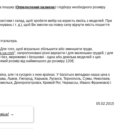
 пошуку (
Определения размера
) і підбору необхідного розміру
ристики і склад, щоб зробити вибір на користь якоїсь з моделей. При
вань і т. д.), щоб Ви змогли на повну силу відчути якість пошиття
стгальтера.
. Для того, щоб візуально збільшити або зменшити груди,
sa-ua.com
", запропоновані різні варіанти і для маленьких грудей, і для
 без, мереживні і безшовні - одна або декілька моделей з цих
ь-який розмір від найменшого до розміру 120E.
на, але і в сусідніх з нею країнах. У багатьох випадках наша ціна є
ава, Львов, Ужгород, Харьков, Луганск, Тернополь, Сумы, Николаев,
омольск, Днепропетровск, Кривой Рог, Черкассы, Ивано-Франковск) і
05.02.2015
віца!
→