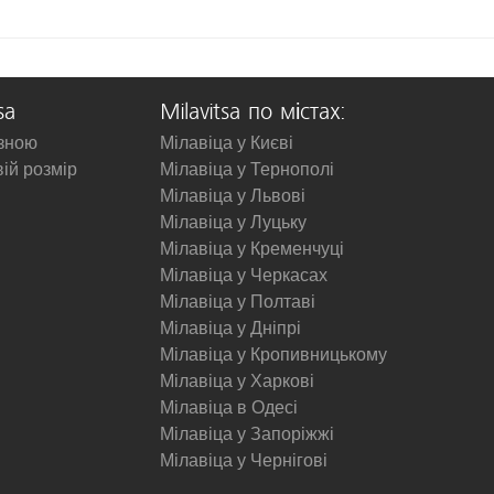
sa
Milavitsa по містах:
изною
Мілавіца у Києві
вій розмір
Мілавіца у Тернополі
Мілавіца у Львові
Мілавіца у Луцьку
Мілавіца у Кременчуці
Мілавіца у Черкасах
Мілавіца у Полтаві
Мілавіца у Дніпрі
Мілавіца у Кропивницькому
Мілавіца у Харкові
Мілавіца в Одесі
Мілавіца у Запоріжжі
Мілавіца у Чернігові