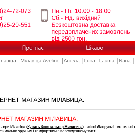
8)24-72-073
Пн.- Пт. 10.00 - 18.00
er
Сб.- Нд. вихідний
9)25-20-551
Безкоштовна доставка
передоплачених замовлень
від 2500 грн.
Про нас
Цікаво
ілавіца
Мілавіца Aveline
Ангела
Luna
Lauma
Nana
ТЕРНЕТ-МАГАЗИН МІЛАВИЦА.
РНЕТ-МАГАЗИН МІЛАВИЦА.
тери Мілавіца (
Купить бюстгальтер Милавица
) - якісні білоруські текстиль
аксимально зручним і комфортним в повсякденному житті.