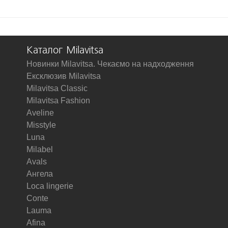
Каталог Milavitsa
Новинки Milavitsa. Чекаємо на надходження
Ексклюзив Milavitsa
Milavitsa Classic
Milavitsa Fashion
Aveline
Misstyle
Luna
Milabel
Avals
Ангела
Loca lingerie
Conte
Lauma
Afina