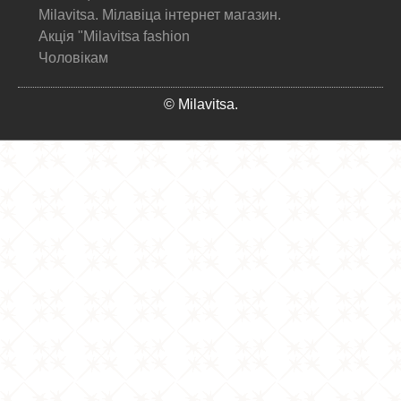
Milavitsa. Мілавіца інтернет магазин.
Акція "Milavitsa fashion
Чоловікам
© Milavitsa.