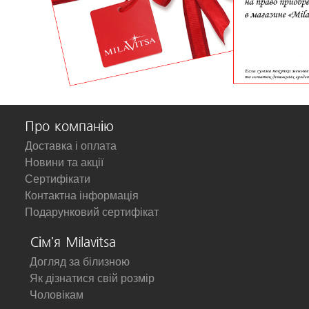
Про компанію
Доставка і оплата
Новини та акції
Сертифікати
Контактна інформація
Подарунковий сертифікат
Сім'я Milavitsa
Догляд за білизною
Як дізнатися свій розмір
Чоловікам