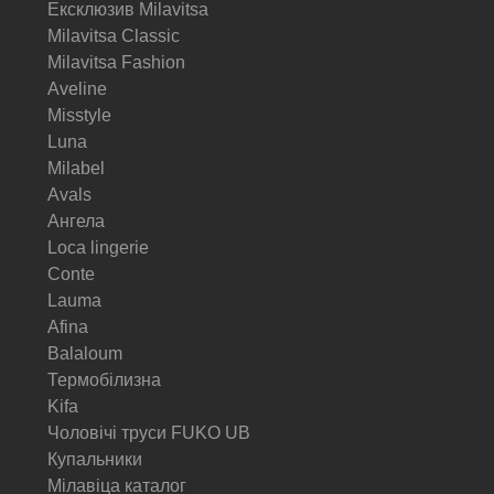
Ексклюзив Milavitsa
Milavitsa Classic
Milavitsa Fashion
Aveline
Misstyle
Luna
Milabel
Avals
Ангела
Loca lingerie
Conte
Lauma
Afina
Balaloum
Термобілизна
Kifa
Чоловічі труси FUKO UB
Купальники
Мілавіца каталог