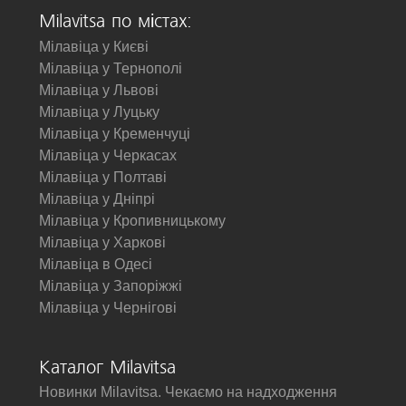
Milavitsa по містах:
Мілавіца у Києві
Мілавіца у Тернополі
Мілавіца у Львові
Мілавіца у Луцьку
Мілавіца у Кременчуці
Мілавіца у Черкасах
Мілавіца у Полтаві
Мілавіца у Дніпрі
Мілавіца у Кропивницькому
Мілавіца у Харкові
Мілавіца в Одесі
Мілавіца у Запоріжжі
Мілавіца у Чернігові
Каталог Milavitsa
Новинки Milavitsa. Чекаємо на надходження